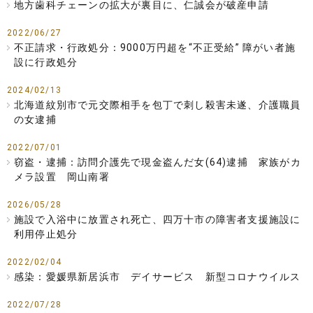
地方歯科チェーンの拡大が裏目に、仁誠会が破産申請
2022/06/27
不正請求・行政処分：9000万円超を“不正受給” 障がい者施
設に行政処分
2024/02/13
北海道紋別市で元交際相手を包丁で刺し殺害未遂、介護職員
の女逮捕
2022/07/01
窃盗・逮捕：訪問介護先で現金盗んだ女(64)逮捕 家族がカ
メラ設置 岡山南署
2026/05/28
施設で入浴中に放置され死亡、四万十市の障害者支援施設に
利用停止処分
2022/02/04
感染：愛媛県新居浜市 デイサービス 新型コロナウイルス
2022/07/28