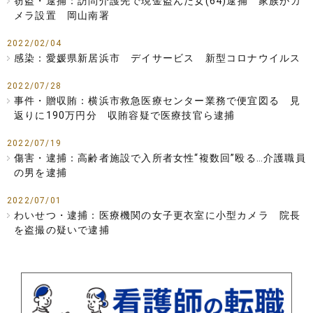
窃盗・逮捕：訪問介護先で現金盗んだ女(64)逮捕 家族がカ
メラ設置 岡山南署
2022/02/04
感染：愛媛県新居浜市 デイサービス 新型コロナウイルス
2022/07/28
事件・贈収賄：横浜市救急医療センター業務で便宜図る 見
返りに190万円分 収賄容疑で医療技官ら逮捕
2022/07/19
傷害・逮捕：高齢者施設で入所者女性“複数回”殴る…介護職員
の男を逮捕
2022/07/01
わいせつ・逮捕：医療機関の女子更衣室に小型カメラ 院長
を盗撮の疑いで逮捕