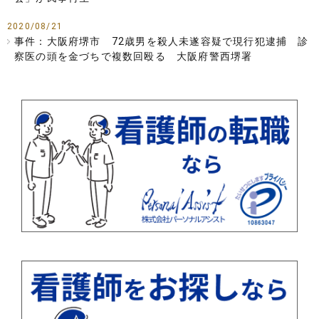
2020/08/21
事件：大阪府堺市 72歳男を殺人未遂容疑で現行犯逮捕 診
察医の頭を金づちで複数回殴る 大阪府警西堺署