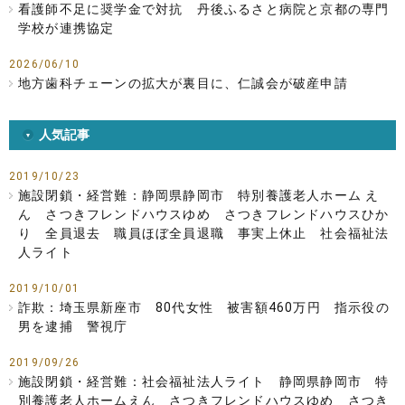
看護師不足に奨学金で対抗 丹後ふるさと病院と京都の専門
学校が連携協定
2026/06/10
地方歯科チェーンの拡大が裏目に、仁誠会が破産申請
人気記事
2019/10/23
施設閉鎖・経営難：静岡県静岡市 特別養護老人ホーム え
ん さつきフレンドハウスゆめ さつきフレンドハウスひか
り 全員退去 職員ほぼ全員退職 事実上休止 社会福祉法
人ライト
2019/10/01
詐欺：埼玉県新座市 80代女性 被害額460万円 指示役の
男を逮捕 警視庁
2019/09/26
施設閉鎖・経営難：社会福祉法人ライト 静岡県静岡市 特
別養護老人ホームえん さつきフレンドハウスゆめ さつき