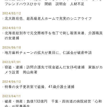
フレンドハウスひかり 閉鎖 説明会 人材不足
2024/02/12
北大路欣也、超高級老人ホームで充実のシニアライフ
2024/02/13
北海道紋別市で元交際相手を包丁で刺し殺害未遂、介護職員
の女逮捕
2026/06/10
地方歯科チェーンの拡大が裏目に、仁誠会が破産申請
2022/07/01
窃盗・逮捕：訪問介護先で現金盗んだ女(64)逮捕 家族がカ
メラ設置 岡山南署
2024/06/12
特養の女子更衣室で盗撮、41歳介護士逮捕
2023/04/11
破産・倒産：負債132億円 千葉・四街道の病院経営「心和
会」が民事再生