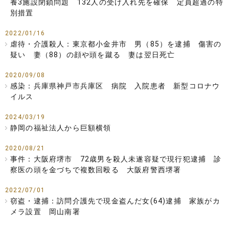
養3施設閉鎖問題 132人の受け入れ先を確保 定員超過の特
別措置
2022/01/16
虐待・介護殺人：東京都小金井市 男（85）を逮捕 傷害の
疑い 妻（88）の顔や頭を蹴る 妻は翌日死亡
2020/09/08
感染：兵庫県神戸市兵庫区 病院 入院患者 新型コロナウ
イルス
2024/03/19
静岡の福祉法人から巨額横領
2020/08/21
事件：大阪府堺市 72歳男を殺人未遂容疑で現行犯逮捕 診
察医の頭を金づちで複数回殴る 大阪府警西堺署
2022/07/01
窃盗・逮捕：訪問介護先で現金盗んだ女(64)逮捕 家族がカ
メラ設置 岡山南署