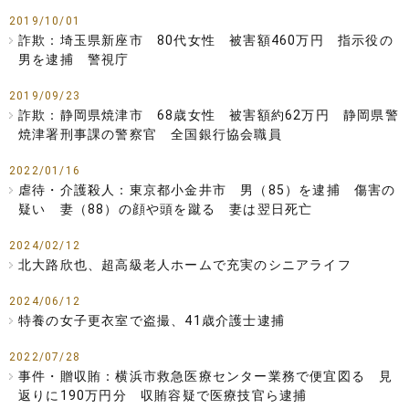
2019/10/01
詐欺：埼玉県新座市 80代女性 被害額460万円 指示役の
男を逮捕 警視庁
2019/09/23
詐欺：静岡県焼津市 68歳女性 被害額約62万円 静岡県警
焼津署刑事課の警察官 全国銀行協会職員
2022/01/16
虐待・介護殺人：東京都小金井市 男（85）を逮捕 傷害の
疑い 妻（88）の顔や頭を蹴る 妻は翌日死亡
2024/02/12
北大路欣也、超高級老人ホームで充実のシニアライフ
2024/06/12
特養の女子更衣室で盗撮、41歳介護士逮捕
2022/07/28
事件・贈収賄：横浜市救急医療センター業務で便宜図る 見
返りに190万円分 収賄容疑で医療技官ら逮捕