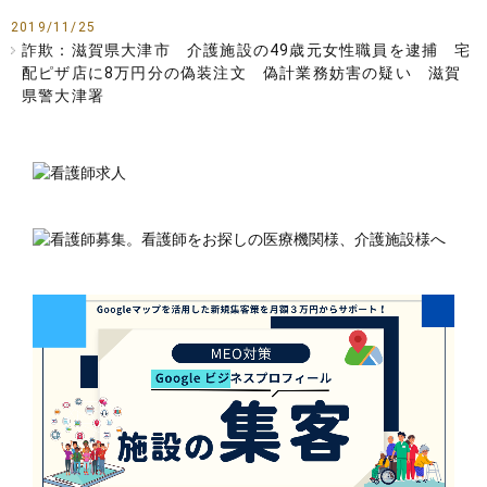
2019/11/25
詐欺：滋賀県大津市 介護施設の49歳元女性職員を逮捕 宅
配ピザ店に8万円分の偽装注文 偽計業務妨害の疑い 滋賀
県警大津署