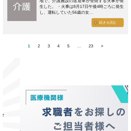
地で、介護施設の送迎車が全焼する火事が発
生した。 ・火事は8月17日午後4時ごろに発生
し、運転していた56歳の女…
続きを読む
1
2
3
4
5
…
23
>