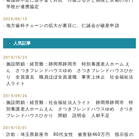
看護師不足に奨学金で対抗 丹後ふるさと病院と京都の専門
学校が連携協定
2026/06/10
地方歯科チェーンの拡大が裏目に、仁誠会が破産申請
人気記事
2019/10/23
施設閉鎖・経営難：静岡県静岡市 特別養護老人ホーム え
ん さつきフレンドハウスゆめ さつきフレンドハウスひか
り 全員退去 職員ほぼ全員退職 事実上休止 社会福祉法
人ライト
2019/09/26
施設閉鎖・経営難：社会福祉法人ライト 静岡県静岡市 特
別養護老人ホームえん さつきフレンドハウスゆめ さつき
フレンドハウスひかり 閉鎖 説明会 人材不足
2019/10/01
詐欺：埼玉県新座市 80代女性 被害額460万円 指示役の