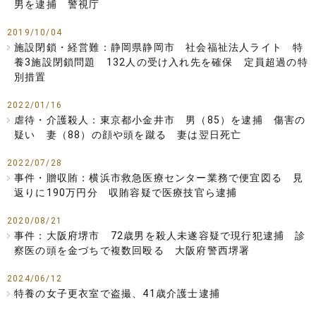
男を逮捕 警視庁
2019/10/04
施設閉鎖・経営難：静岡県静岡市 社会福祉法人ライト 特
養3施設閉鎖問題 132人の受け入れ先を確保 定員超過の特
別措置
2022/01/16
虐待・介護殺人：東京都小金井市 男（85）を逮捕 傷害の
疑い 妻（88）の顔や頭を蹴る 妻は翌日死亡
2022/07/28
事件・贈収賄：横浜市救急医療センター業務で便宜図る 見
返りに190万円分 収賄容疑で医療技官ら逮捕
2020/08/21
事件：大阪府堺市 72歳男を殺人未遂容疑で現行犯逮捕 診
察医の頭を金づちで複数回殴る 大阪府警西堺署
2024/06/12
特養の女子更衣室で盗撮、41歳介護士逮捕