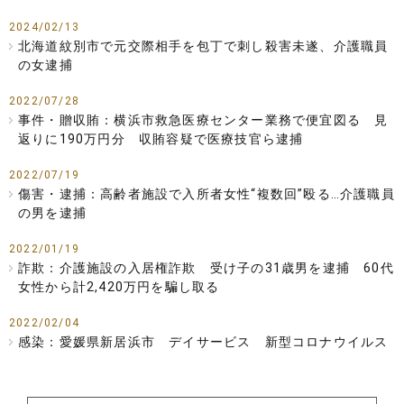
2024/02/13
北海道紋別市で元交際相手を包丁で刺し殺害未遂、介護職員
の女逮捕
2022/07/28
事件・贈収賄：横浜市救急医療センター業務で便宜図る 見
返りに190万円分 収賄容疑で医療技官ら逮捕
2022/07/19
傷害・逮捕：高齢者施設で入所者女性“複数回”殴る…介護職員
の男を逮捕
2022/01/19
詐欺：介護施設の入居権詐欺 受け子の31歳男を逮捕 60代
女性から計2,420万円を騙し取る
2022/02/04
感染：愛媛県新居浜市 デイサービス 新型コロナウイルス