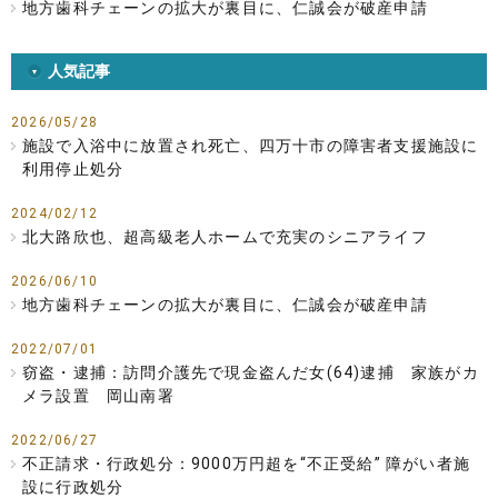
地方歯科チェーンの拡大が裏目に、仁誠会が破産申請
人気記事
2026/05/28
施設で入浴中に放置され死亡、四万十市の障害者支援施設に
利用停止処分
2024/02/12
北大路欣也、超高級老人ホームで充実のシニアライフ
2026/06/10
地方歯科チェーンの拡大が裏目に、仁誠会が破産申請
2022/07/01
窃盗・逮捕：訪問介護先で現金盗んだ女(64)逮捕 家族がカ
メラ設置 岡山南署
2022/06/27
不正請求・行政処分：9000万円超を“不正受給” 障がい者施
設に行政処分