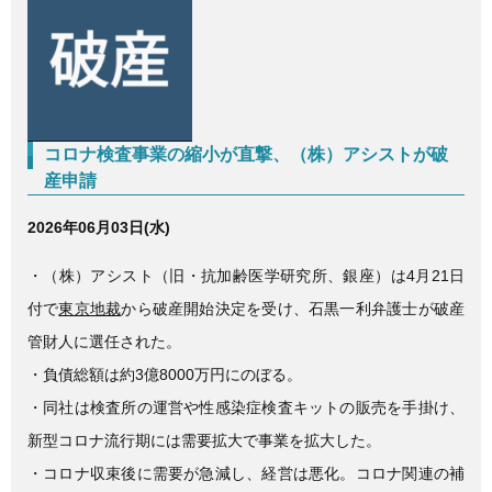
c
tt
e
e
er
b
o
o
コロナ検査事業の縮小が直撃、（株）アシストが破
k
産申請
2026年06月03日(水)
・（株）アシスト（旧・抗加齢医学研究所、銀座）は4月21日
付で
東京地裁
から破産開始決定を受け、石黒一利弁護士が破産
管財人に選任された。
・負債総額は約3億8000万円にのぼる。
・同社は検査所の運営や性感染症検査キットの販売を手掛け、
新型コロナ流行期には需要拡大で事業を拡大した。
・コロナ収束後に需要が急減し、経営は悪化。コロナ関連の補