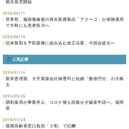
順次発売開始
2026/06/11
世界初、脳損傷修復の再生医療製品「アクーゴ」が保険適用
で今秋にも患者投与へ
2026/06/10
抗体製剤を予防接種に組み込む改正法案、今国会提出へ
人気記事
2024/01/16
新井恵理那、大手製薬会社御曹司と結婚「数億円分」の大株
主
2026/05/26
調剤薬局が事業停止、コロナ後も回復せず破産申請へ。福岡
県
2018/11/24
後期高齢者窓口負担「２割」で応酬