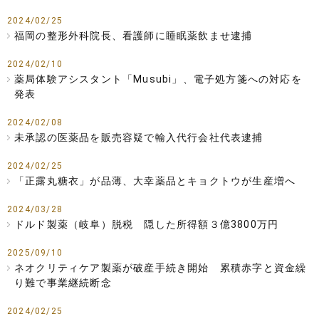
2024/02/25
福岡の整形外科院長、看護師に睡眠薬飲ませ逮捕
2024/02/10
薬局体験アシスタント「Musubi」、電子処方箋への対応を
発表
2024/02/08
未承認の医薬品を販売容疑で輸入代行会社代表逮捕
2024/02/25
「正露丸糖衣」が品薄、大幸薬品とキョクトウが生産増へ
2024/03/28
ドルド製薬（岐阜）脱税 隠した所得額３億3800万円
2025/09/10
ネオクリティケア製薬が破産手続き開始 累積赤字と資金繰
り難で事業継続断念
2024/02/25