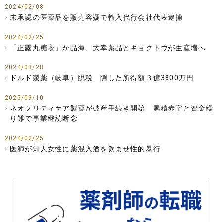
2024/02/08
未承認の医薬品を販売容疑で輸入代行会社代表逮捕
2024/02/25
「正露丸糖衣」が品薄、大幸薬品とキョクトウが生産増へ
2024/03/28
ドルド製薬（岐阜）脱税 隠した所得額３億3800万円
2025/09/10
ネオクリティケア製薬が破産手続き開始 累積赤字と資金繰
り難で事業継続断念
2024/02/25
医師が知人女性に薬混入酒を飲ませ性的暴行