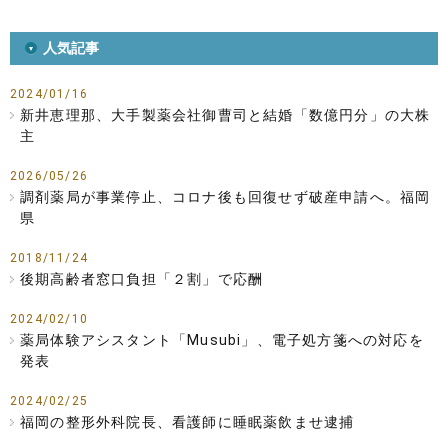
人気記事
2024/01/16
新井恵理那、大手製薬会社御曹司と結婚「数億円分」の大株
主
2026/05/26
調剤薬局が事業停止、コロナ後も回復せず破産申請へ。福岡
県
2018/11/24
後期高齢者窓口負担「２割」で応酬
2024/02/10
薬局体験アシスタント「Musubi」、電子処方箋への対応を
発表
2024/02/25
福岡の整形外科院長、看護師に睡眠薬飲ませ逮捕