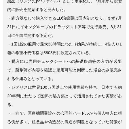
薬品
（リンク先pdfファイル）として市販化し、7月末から段階
的に販売を開始すると発表した。
・処方箋なしで購入できるED治療薬は国内初となり、まず7月
31日にイオングループのドラッグストア等で先行販売、8月31
日に全国展開する予定だ。
・1回1錠の服用で最大36時間にわたり効果が持続し、4錠入り1
箱の希望小売価格は5808円に設定されている。
・購入には専用チェックシートへの基礎疾患等の入力が必要
で、薬剤師が内容を確認し服用可能と判断した場合のみ販売さ
れる仕組みとなっている。
・シアリスは世界100カ国以上で使用実績を持ち、日本でも約
20年間にわたって医師の処方薬として活用されてきた実績があ
る。
・一方で、医療機関受診への心理的ハードルから個人輸入に頼
る例が多く、粗悪品や偽造品の流通が問題となっていた背景が