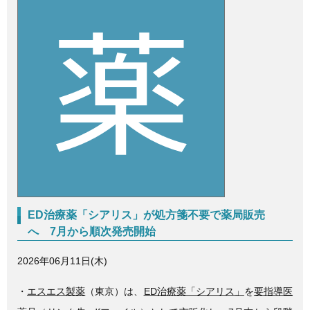
c
tt
e
e
er
b
o
o
k
ED治療薬「シアリス」が処方箋不要で薬局販売
へ 7月から順次発売開始
2026年06月11日(木)
・
エスエス製薬
（東京）は、
ED治療薬「シアリス」
を
要指導医