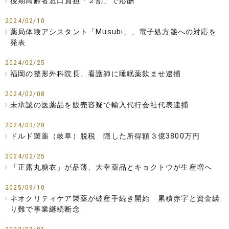
後期高齢者窓口負担「２割」で応酬
2024/02/10
薬局体験アシスタント「Musubi」、電子処方箋への対応を
発表
2024/02/25
福岡の整形外科院長、看護師に睡眠薬飲ませ逮捕
2024/02/08
未承認の医薬品を販売容疑で輸入代行会社代表逮捕
2024/03/28
ドルド製薬（岐阜）脱税 隠した所得額３億3800万円
2024/02/25
「正露丸糖衣」が品薄、大幸薬品とキョクトウが生産増へ
2025/09/10
ネオクリティケア製薬が破産手続き開始 累積赤字と資金繰
り難で事業継続断念