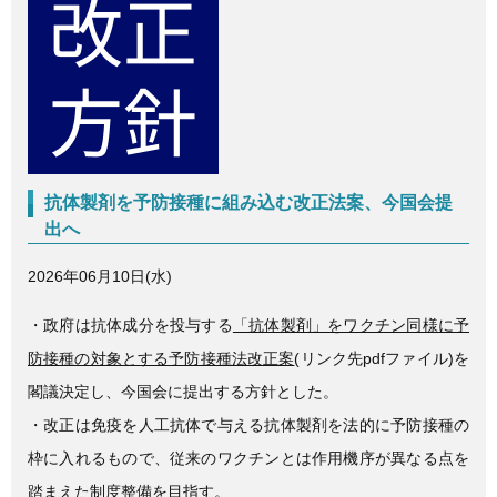
c
tt
e
e
er
b
o
o
k
抗体製剤を予防接種に組み込む改正法案、今国会提
出へ
2026年06月10日(水)
・政府は抗体成分を投与する
「抗体製剤」をワクチン同様に予
防接種の対象とする予防接種法改正案
(リンク先pdfファイル)を
閣議決定し、今国会に提出する方針とした。
・改正は免疫を人工抗体で与える抗体製剤を法的に予防接種の
枠に入れるもので、従来のワクチンとは作用機序が異なる点を
踏まえた制度整備を目指す。