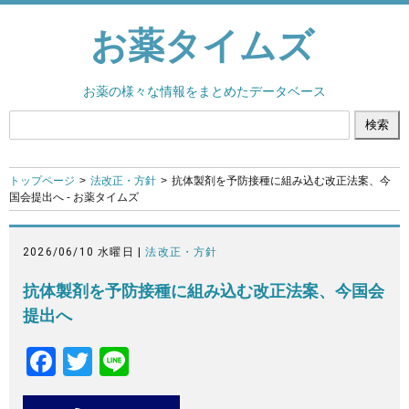
お薬タイムズ
お薬の様々な情報をまとめたデータベース
トップページ
法改正・方針
抗体製剤を予防接種に組み込む改正法案、今
国会提出へ - お薬タイムズ
2026/06/10 水曜日 |
法改正・方針
抗体製剤を予防接種に組み込む改正法案、今国会
提出へ
F
T
Li
a
wi
n