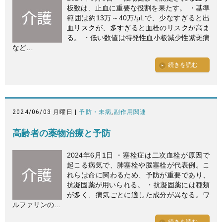
板数は、止血に重要な役割を果たす。 ・基準
範囲は約13万～40万/μLで、少なすぎると出
血リスクが、多すぎると血栓のリスクが高ま
る。 ・低い数値は特発性血小板減少性紫斑病
など…
続きを読む
2024/06/03 月曜日 |
予防・未病
,
副作用関連
高齢者の薬物治療と予防
2024年6月1日 ・塞栓症は二次血栓が原因で
起こる病気で、肺塞栓や脳塞栓が代表例。こ
れらは命に関わるため、予防が重要であり、
抗凝固薬が用いられる。 ・抗凝固薬には種類
が多く、病気ごとに適した成分が異なる。ワ
ルファリンの…
続きを読む