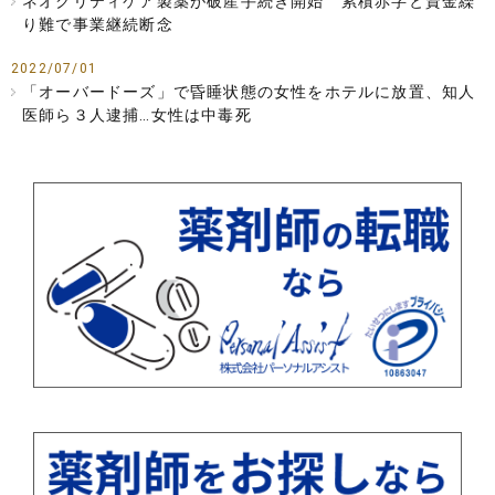
ネオクリティケア製薬が破産手続き開始 累積赤字と資金繰
り難で事業継続断念
2022/07/01
「オーバードーズ」で昏睡状態の女性をホテルに放置、知人
医師ら３人逮捕…女性は中毒死