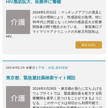
HIV感染拡大、医療界に警鐘
2024年5月31日 ・マッチングアプリの普及と
パパ活の増加により、性感染症が急増。特に
90年代に問題となったHIVの感染拡大が医療
関係者の間で懸念されている。 ・新宿東口プ
ライマリケアクリニックの大林王司院長は、
HIV…
続きを読む
2024/05/29 水曜日 |
予防・未病
,
薬剤情報
東京都、緊急避妊薬検索サイト開設
2024年5月28日 ・東京都が新たに立ち上げる
ウェブサイトでは、緊急避妊薬を処方する医
療機関を素早く見つけることができるように
なる。 このサービスは30日から利用可能で、
都内の約500の病院や診療所がリストアップ