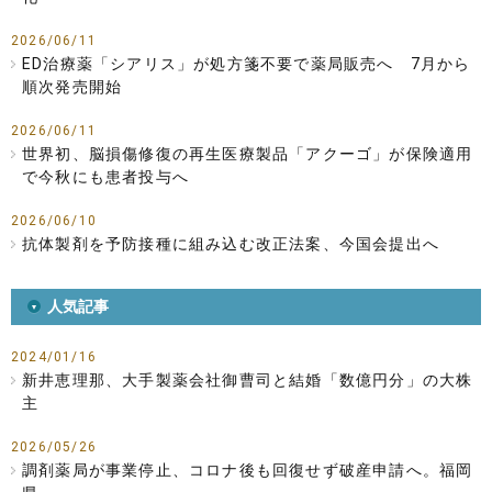
2026/06/11
ED治療薬「シアリス」が処方箋不要で薬局販売へ 7月から
順次発売開始
2026/06/11
世界初、脳損傷修復の再生医療製品「アクーゴ」が保険適用
で今秋にも患者投与へ
2026/06/10
抗体製剤を予防接種に組み込む改正法案、今国会提出へ
人気記事
2024/01/16
新井恵理那、大手製薬会社御曹司と結婚「数億円分」の大株
主
2026/05/26
調剤薬局が事業停止、コロナ後も回復せず破産申請へ。福岡