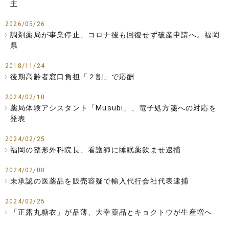
主
2026/05/26
調剤薬局が事業停止、コロナ後も回復せず破産申請へ。福岡
県
2018/11/24
後期高齢者窓口負担「２割」で応酬
2024/02/10
薬局体験アシスタント「Musubi」、電子処方箋への対応を
発表
2024/02/25
福岡の整形外科院長、看護師に睡眠薬飲ませ逮捕
2024/02/08
未承認の医薬品を販売容疑で輸入代行会社代表逮捕
2024/02/25
「正露丸糖衣」が品薄、大幸薬品とキョクトウが生産増へ