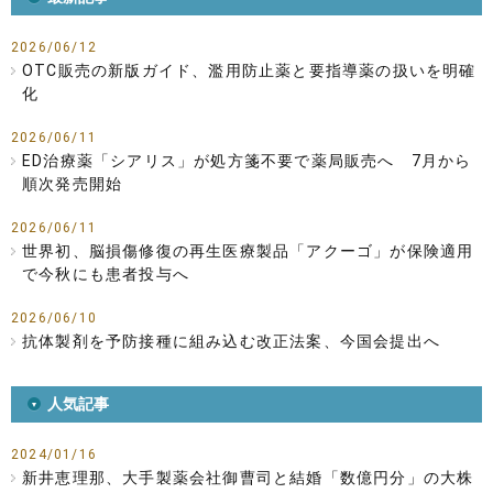
2026/06/12
OTC販売の新版ガイド、濫用防止薬と要指導薬の扱いを明確
化
2026/06/11
ED治療薬「シアリス」が処方箋不要で薬局販売へ 7月から
順次発売開始
2026/06/11
世界初、脳損傷修復の再生医療製品「アクーゴ」が保険適用
で今秋にも患者投与へ
2026/06/10
抗体製剤を予防接種に組み込む改正法案、今国会提出へ
人気記事
2024/01/16
新井恵理那、大手製薬会社御曹司と結婚「数億円分」の大株