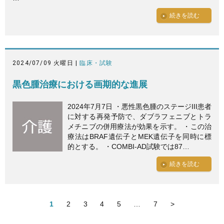
続きを読む
2024/07/09 火曜日 |
臨床・試験
黒色腫治療における画期的な進展
2024年7月7日 ・悪性黒色腫のステージIII患者
に対する再発予防で、ダブラフェニブとトラ
メチニブの併用療法が効果を示す。 ・この治
療法はBRAF遺伝子とMEK遺伝子を同時に標
的とする。 ・COMBI-AD試験では87…
続きを読む
1
2
3
4
5
…
7
>