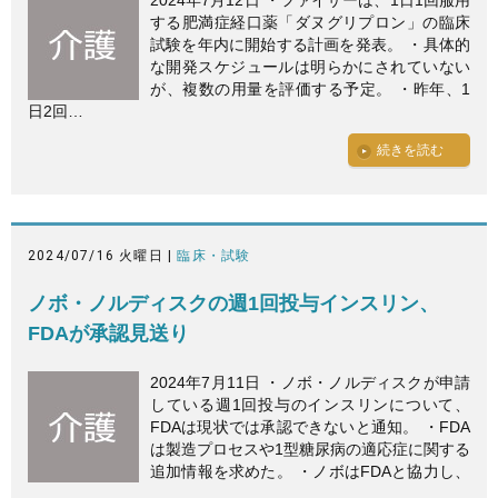
2024年7月12日 ・ファイザーは、1日1回服用
する肥満症経口薬「ダヌグリプロン」の臨床
試験を年内に開始する計画を発表。 ・具体的
な開発スケジュールは明らかにされていない
が、複数の用量を評価する予定。 ・昨年、1
日2回…
続きを読む
2024/07/16 火曜日 |
臨床・試験
ノボ・ノルディスクの週1回投与インスリン、
FDAが承認見送り
2024年7月11日 ・ノボ・ノルディスクが申請
している週1回投与のインスリンについて、
FDAは現状では承認できないと通知。 ・FDA
は製造プロセスや1型糖尿病の適応症に関する
追加情報を求めた。 ・ノボはFDAと協力し、
…