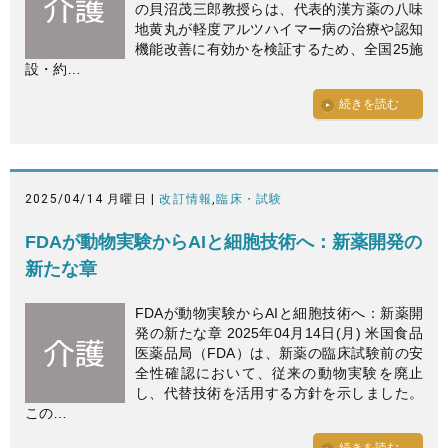
の貝沼茂三郎教授らは、代表的漢方薬の八味
地黄丸が軽度アルツハイマー病の治療や認知
機能改善に有効かを検証するため、全国25施
設・約…
続きを読む
2025/04/14 月曜日 |
改訂情報
,
臨床・試験
FDAが動物実験からAIと細胞技術へ：新薬開発の
新たな章
FDAが動物実験からAIと細胞技術へ：新薬開
発の新たな章 2025年04月14日(月) 米国食品
医薬品局（FDA）は、新薬の臨床試験前の安
全性確認において、従来の動物実験を廃止
し、代替技術を活用する方針を示しました。
この…
続きを読む