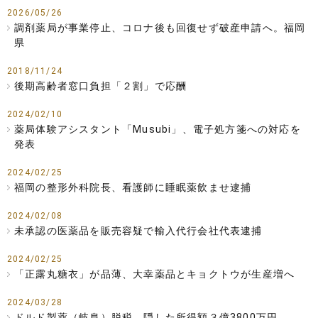
2026/05/26
調剤薬局が事業停止、コロナ後も回復せず破産申請へ。福岡
県
2018/11/24
後期高齢者窓口負担「２割」で応酬
2024/02/10
薬局体験アシスタント「Musubi」、電子処方箋への対応を
発表
2024/02/25
福岡の整形外科院長、看護師に睡眠薬飲ませ逮捕
2024/02/08
未承認の医薬品を販売容疑で輸入代行会社代表逮捕
2024/02/25
「正露丸糖衣」が品薄、大幸薬品とキョクトウが生産増へ
2024/03/28
ドルド製薬（岐阜）脱税 隠した所得額３億3800万円