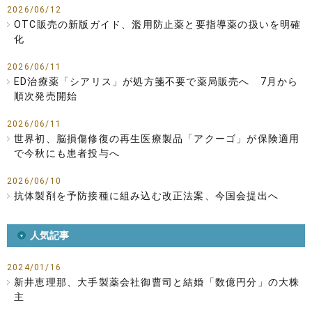
2026/06/12
OTC販売の新版ガイド、濫用防止薬と要指導薬の扱いを明確
化
2026/06/11
ED治療薬「シアリス」が処方箋不要で薬局販売へ 7月から
順次発売開始
2026/06/11
世界初、脳損傷修復の再生医療製品「アクーゴ」が保険適用
で今秋にも患者投与へ
2026/06/10
抗体製剤を予防接種に組み込む改正法案、今国会提出へ
人気記事
2024/01/16
新井恵理那、大手製薬会社御曹司と結婚「数億円分」の大株
主