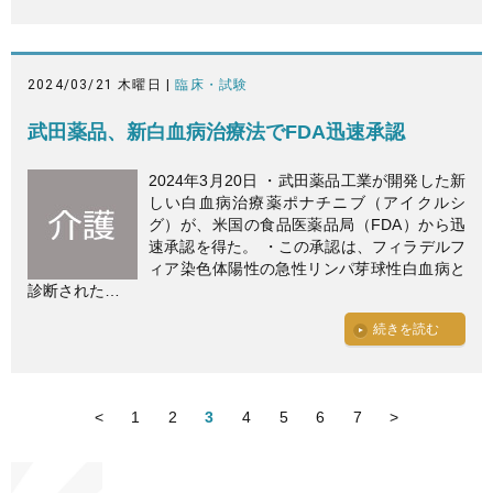
2024/03/21 木曜日 |
臨床・試験
武田薬品、新白血病治療法でFDA迅速承認
2024年3月20日 ・武田薬品工業が開発した新
しい白血病治療薬ポナチニブ（アイクルシ
グ）が、米国の食品医薬品局（FDA）から迅
速承認を得た。 ・この承認は、フィラデルフ
ィア染色体陽性の急性リンパ芽球性白血病と
診断された…
続きを読む
<
1
2
3
4
5
6
7
>