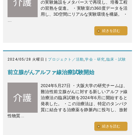
の実験施設をメタバースで再現し、培養工程
の習熟を促進。 ・実験室の360度データを活
用し、3D空間にリアルな実験環境を構築。 ・
…
続きを読む
2024/05/28 火曜日 |
プロジェクト／活動
,
学会・研究
,
臨床・試験
前立腺がんアルファ線治療試験開始
2024年5月27日 ・大阪大学の研究チームは、
難治性前立腺がんに対する新しいアルファ線
治療法の臨床試験を2024年6月に開始すると
発表した。 ・この治療法は、特定のタンパク
質に結合する治療薬を静脈内に投与し、放射
性物質…
続きを読む