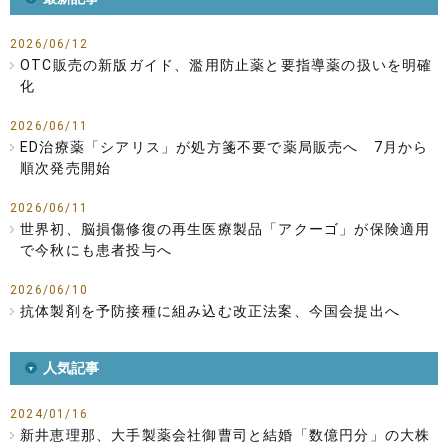
2026/06/12
OTC販売の新版ガイド、濫用防止薬と要指導薬の扱いを明確
化
2026/06/11
ED治療薬「シアリス」が処方箋不要で薬局販売へ 7月から
順次発売開始
2026/06/11
世界初、脳損傷修復の再生医療製品「アクーゴ」が保険適用
で今秋にも患者投与へ
2026/06/10
抗体製剤を予防接種に組み込む改正法案、今国会提出へ
人気記事
2024/01/16
新井恵理那、大手製薬会社御曹司と結婚「数億円分」の大株