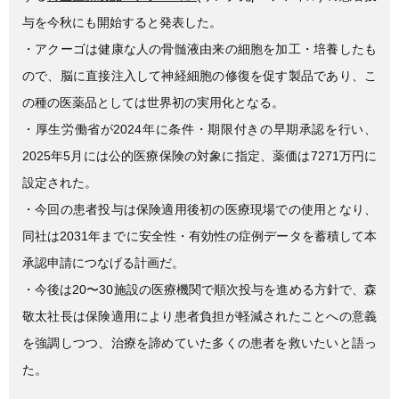
与を今秋にも開始すると発表した。
・アクーゴは健康な人の骨髄液由来の細胞を加工・培養したも
ので、脳に直接注入して神経細胞の修復を促す製品であり、こ
の種の医薬品としては世界初の実用化となる。
・厚生労働省が2024年に条件・期限付きの早期承認を行い、
2025年5月には公的医療保険の対象に指定、薬価は7271万円に
設定された。
・今回の患者投与は保険適用後初の医療現場での使用となり、
同社は2031年までに安全性・有効性の症例データを蓄積して本
承認申請につなげる計画だ。
・今後は20〜30施設の医療機関で順次投与を進める方針で、森
敬太社長は保険適用により患者負担が軽減されたことへの意義
を強調しつつ、治療を諦めていた多くの患者を救いたいと語っ
た。