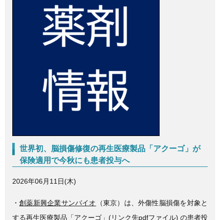
c
tt
e
e
er
b
o
o
k
世界初、脳損傷修復の再生医療製品「アクーゴ」が
保険適用で今秋にも患者投与へ
2026年06月11日(木)
・
創薬新興企業サンバイオ
（東京）は、外傷性脳損傷を対象と
する
再生医療製品「アクーゴ」
(リンク先pdfファイル) の患者投