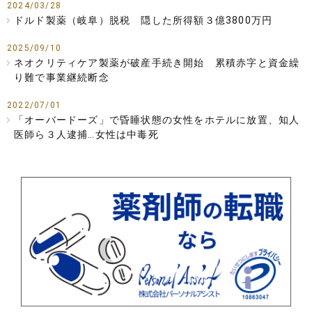
2024/03/28
ドルド製薬（岐阜）脱税 隠した所得額３億3800万円
2025/09/10
ネオクリティケア製薬が破産手続き開始 累積赤字と資金繰
り難で事業継続断念
2022/07/01
「オーバードーズ」で昏睡状態の女性をホテルに放置、知人
医師ら３人逮捕…女性は中毒死