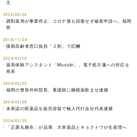
主
2026/05/26
調剤薬局が事業停止、コロナ後も回復せず破産申請へ。福岡
県
2018/11/24
後期高齢者窓口負担「２割」で応酬
2024/02/10
薬局体験アシスタント「Musubi」、電子処方箋への対応を
発表
2024/02/25
福岡の整形外科院長、看護師に睡眠薬飲ませ逮捕
2024/02/08
未承認の医薬品を販売容疑で輸入代行会社代表逮捕
2024/02/25
「正露丸糖衣」が品薄、大幸薬品とキョクトウが生産増へ