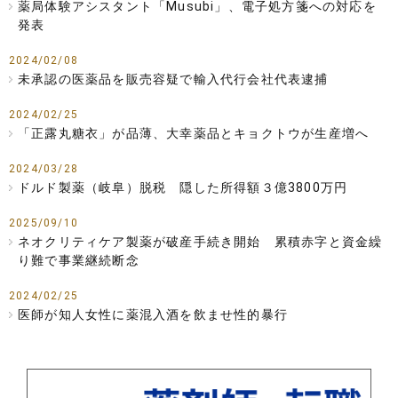
薬局体験アシスタント「Musubi」、電子処方箋への対応を
発表
2024/02/08
未承認の医薬品を販売容疑で輸入代行会社代表逮捕
2024/02/25
「正露丸糖衣」が品薄、大幸薬品とキョクトウが生産増へ
2024/03/28
ドルド製薬（岐阜）脱税 隠した所得額３億3800万円
2025/09/10
ネオクリティケア製薬が破産手続き開始 累積赤字と資金繰
り難で事業継続断念
2024/02/25
医師が知人女性に薬混入酒を飲ませ性的暴行