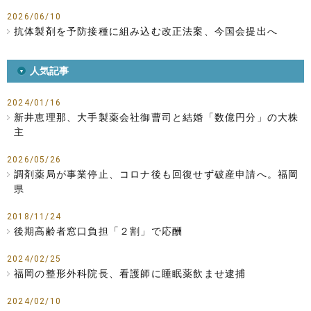
2026/06/10
抗体製剤を予防接種に組み込む改正法案、今国会提出へ
人気記事
2024/01/16
新井恵理那、大手製薬会社御曹司と結婚「数億円分」の大株
主
2026/05/26
調剤薬局が事業停止、コロナ後も回復せず破産申請へ。福岡
県
2018/11/24
後期高齢者窓口負担「２割」で応酬
2024/02/25
福岡の整形外科院長、看護師に睡眠薬飲ませ逮捕
2024/02/10