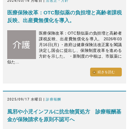
2026/03/16 月曜日 |
法改正・方針
医療保険改革：OTC類似薬の負担増と高齢者課税
反映、出産費無償化を導入。
医療保険改革：OTC類似薬の負担増と高齢者
課税反映、出産費無償化を導入。 2026年03
月16日(月) ・政府は健康保険法改正案を閣議
決定し国会に提出し、保険制度改革を進める
方針を示した。 ・新制度の中核は、市販薬に
似た…
続きを読む
2025/09/17 水曜日 |
診療報酬
風邪や小児インフルに抗生物質処方 診療報酬基
金が保険請求を原則不認可へ