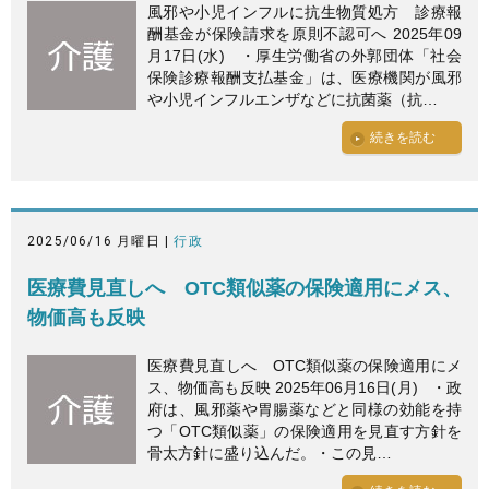
風邪や小児インフルに抗生物質処方 診療報
酬基金が保険請求を原則不認可へ 2025年09
月17日(水) ・厚生労働省の外郭団体「社会
保険診療報酬支払基金」は、医療機関が風邪
や小児インフルエンザなどに抗菌薬（抗…
続きを読む
2025/06/16 月曜日 |
行政
医療費見直しへ OTC類似薬の保険適用にメス、
物価高も反映
医療費見直しへ OTC類似薬の保険適用にメ
ス、物価高も反映 2025年06月16日(月) ・政
府は、風邪薬や胃腸薬などと同様の効能を持
つ「OTC類似薬」の保険適用を見直す方針を
骨太方針に盛り込んだ。・この見…