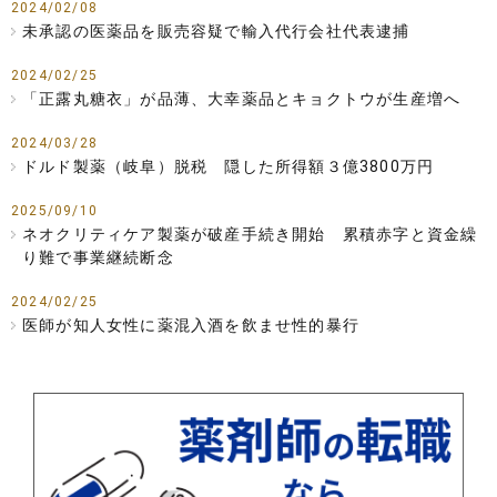
2024/02/08
未承認の医薬品を販売容疑で輸入代行会社代表逮捕
2024/02/25
「正露丸糖衣」が品薄、大幸薬品とキョクトウが生産増へ
2024/03/28
ドルド製薬（岐阜）脱税 隠した所得額３億3800万円
2025/09/10
ネオクリティケア製薬が破産手続き開始 累積赤字と資金繰
り難で事業継続断念
2024/02/25
医師が知人女性に薬混入酒を飲ませ性的暴行