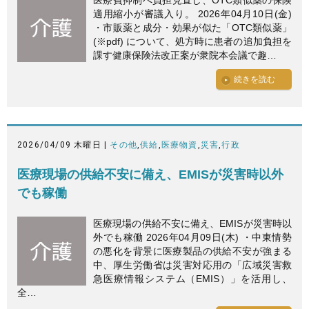
適用縮小が審議入り。 2026年04月10日(金)
・市販薬と成分・効果が似た「OTC類似薬」
(※pdf) について、処方時に患者の追加負担を
課す健康保険法改正案が衆院本会議で趣…
続きを読む
2026/04/09 木曜日 |
その他
,
供給
,
医療物資
,
災害
,
行政
医療現場の供給不安に備え、EMISが災害時以外
でも稼働
医療現場の供給不安に備え、EMISが災害時以
外でも稼働 2026年04月09日(木) ・中東情勢
の悪化を背景に医療製品の供給不安が強まる
中、厚生労働省は災害対応用の「広域災害救
急医療情報システム（EMIS）」を活用し、
全…