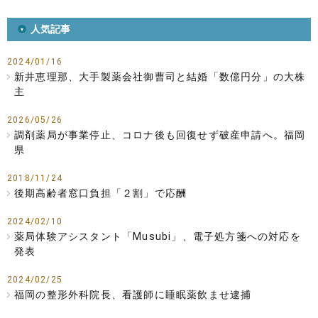
人気記事
2024/01/16
新井恵理那、大手製薬会社御曹司と結婚「数億円分」の大株
主
2026/05/26
調剤薬局が事業停止、コロナ後も回復せず破産申請へ。福岡
県
2018/11/24
後期高齢者窓口負担「２割」で応酬
2024/02/10
薬局体験アシスタント「Musubi」、電子処方箋への対応を
発表
2024/02/25
福岡の整形外科院長、看護師に睡眠薬飲ませ逮捕