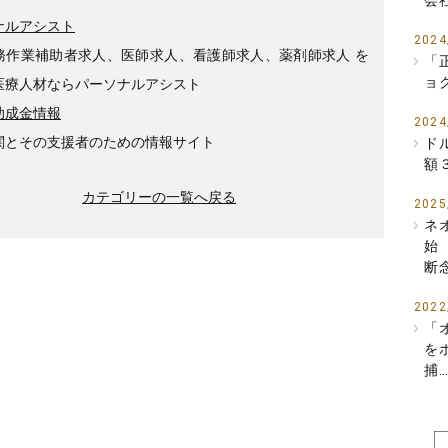
会
ナルアシスト
2024
務作業補助者求人、医師求人、看護師求人、薬剤師求人 を
「
ョ
医療人材ならパーソナルアシスト
助成金情報
2024
関とその支援者のための情報サイト
ド
額
カテゴリーの一覧へ戻る
2025
ネ
始
断
2022
「
を
捕