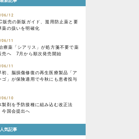
最新記事
/06/12
TC販売の新版ガイド、濫用防止薬と要
導薬の扱いを明確化
/06/11
D治療薬「シアリス」が処方箋不要で薬
販売へ 7月から順次発売開始
/06/11
界初、脳損傷修復の再生医療製品「ア
ーゴ」が保険適用で今秋にも患者投与
/06/10
体製剤を予防接種に組み込む改正法
、今国会提出へ
人気記事