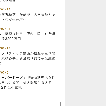
社代表逮捕
/02/25
正露丸糖衣」が品薄、大幸薬品とキ
クトウが生産増へ
/03/28
ルド製薬（岐阜）脱税 隠した所得
３億3800万円
/09/10
オクリティケア製薬が破産手続き開
 累積赤字と資金繰り難で事業継続
念
/07/01
オーバードーズ」で昏睡状態の女性
ホテルに放置、知人医師ら３人逮
…女性は中毒死