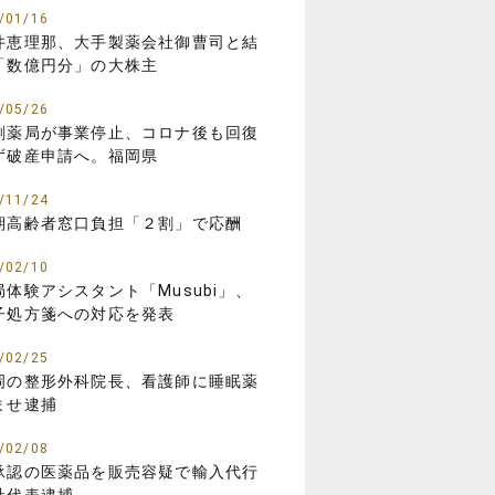
/01/16
井恵理那、大手製薬会社御曹司と結
「数億円分」の大株主
/05/26
剤薬局が事業停止、コロナ後も回復
ず破産申請へ。福岡県
/11/24
期高齢者窓口負担「２割」で応酬
/02/10
局体験アシスタント「Musubi」、
子処方箋への対応を発表
/02/25
岡の整形外科院長、看護師に睡眠薬
ませ逮捕
/02/08
承認の医薬品を販売容疑で輸入代行