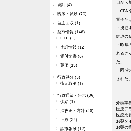
日から
統計 (4)
・CB
臨床・試験 (70)
電子た
自主回収 (1)
・摂取
薬剤情報 (148)
関連の
OTC (1)
・昨年
改訂情報 (12)
れるク
添付文書 (6)
た。
薬価 (13)
・同省
行政処分 (5)
された
指定取消 (1)
行政通知・告示 (86)
供給 (1)
介護業
医療ア
法改正・方針 (26)
医療業
行政 (24)
お薬タ
お薬の
診療報酬 (12)