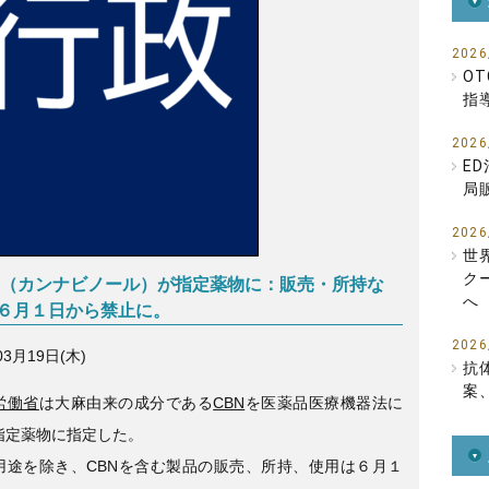
b
o
2026
O
o
指
k
2026
E
局
2026
世
ク
N（カンナビノール）が指定薬物に：販売・所持な
へ
６月１日から禁止に。
2026
03月19日(木)
抗
案
労働省
は大麻由来の成分である
CBN
を医薬品医療機器法に
指定薬物に指定した。
用途を除き、CBNを含む製品の販売、所持、使用は６月１