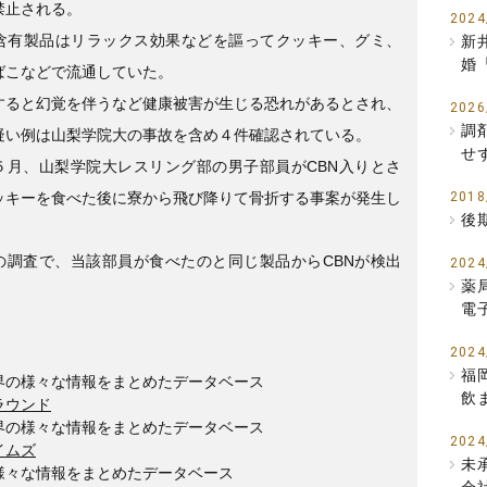
禁止される。
2024
N含有製品はリラックス効果などを謳ってクッキー、グミ、
新
婚
ばこなどで流通していた。
すると幻覚を伴うなど健康被害が生じる恐れがあるとされ、
2026
調
疑い例は山梨学院大の事故を含め４件確認されている。
せ
５月、山梨学院大レスリング部の男子部員がCBN入りとさ
ッキーを食べた後に寮から飛び降りて骨折する事案が発生し
2018
後
の調査で、当該部員が食べたのと同じ製品からCBNが検出
2024
薬
。
電
2024
福
界の様々な情報をまとめたデータベース
飲
ラウンド
界の様々な情報をまとめたデータベース
2024
イムズ
未
様々な情報をまとめたデータベース