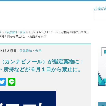
お薬の
ジ
行政通知・告示
CBN（カンナビノール）が指定薬物に：販売・
月１日から禁止に。 - お薬タイムズ
3/19 木曜日 |
行政通知・告示
N（カンナビノール）が指定薬物に：
・所持などが６月１日から禁止に。
F
T
Li
a
wi
n
c
tt
e
e
er