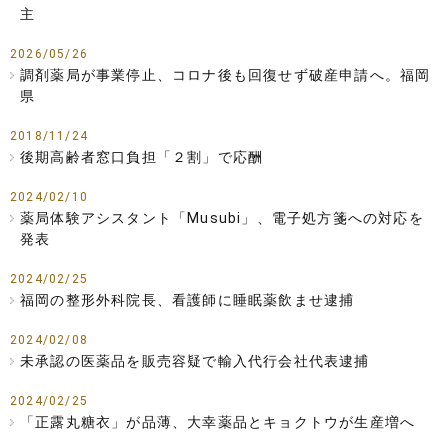
主
2026/05/26
調剤薬局が事業停止、コロナ後も回復せず破産申請へ。福岡
県
2018/11/24
後期高齢者窓口負担「２割」で応酬
2024/02/10
薬局体験アシスタント「Musubi」、電子処方箋への対応を
発表
2024/02/25
福岡の整形外科院長、看護師に睡眠薬飲ませ逮捕
2024/02/08
未承認の医薬品を販売容疑で輸入代行会社代表逮捕
2024/02/25
「正露丸糖衣」が品薄、大幸薬品とキョクトウが生産増へ