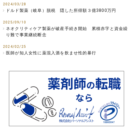
2024/03/28
ドルド製薬（岐阜）脱税 隠した所得額３億3800万円
2025/09/10
ネオクリティケア製薬が破産手続き開始 累積赤字と資金繰
り難で事業継続断念
2024/02/25
医師が知人女性に薬混入酒を飲ませ性的暴行