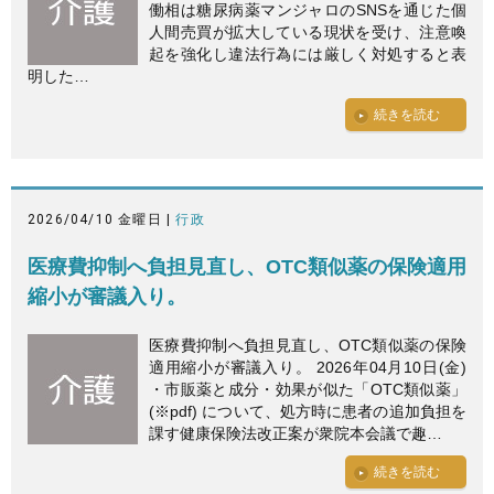
働相は糖尿病薬マンジャロのSNSを通じた個
人間売買が拡大している現状を受け、注意喚
起を強化し違法行為には厳しく対処すると表
明した…
続きを読む
2026/04/10 金曜日 |
行政
医療費抑制へ負担見直し、OTC類似薬の保険適用
縮小が審議入り。
医療費抑制へ負担見直し、OTC類似薬の保険
適用縮小が審議入り。 2026年04月10日(金)
・市販薬と成分・効果が似た「OTC類似薬」
(※pdf) について、処方時に患者の追加負担を
課す健康保険法改正案が衆院本会議で趣…
続きを読む