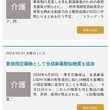
事規制の見直しを含む創薬推進のための政府
支援策が明らかに。 ・村井英樹官房副長官が
座長を務める創薬力向上構想会議が22日に中
間とりまとめを行う予定。 ・「ドラッグ・ラ
グ」問…
続きを読む
2024/05/01 水曜日 |
行政
新規指定薬物として合成麻薬類似物質を追加
2024年4月30日 ・厚生労働省は、合成麻薬
LSDや大麻の有害成分に似た16物質を薬機法
の指定薬物に追加することを承認した。 ・5
月11日から、これらの物質を含む製品の販
売、所持、使用が禁止される。 ・LSD類似物
質「…
続きを読む