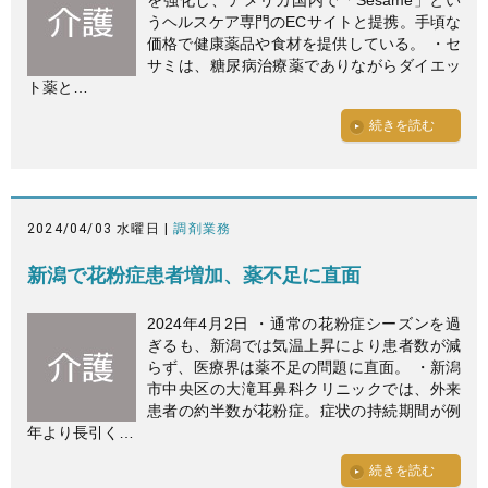
を強化し、アメリカ国内で「Sesame」とい
うヘルスケア専門のECサイトと提携。手頃な
価格で健康薬品や食材を提供している。 ・セ
サミは、糖尿病治療薬でありながらダイエッ
ト薬と…
続きを読む
2024/04/03 水曜日 |
調剤業務
新潟で花粉症患者増加、薬不足に直面
2024年4月2日 ・通常の花粉症シーズンを過
ぎるも、新潟では気温上昇により患者数が減
らず、医療界は薬不足の問題に直面。 ・新潟
市中央区の大滝耳鼻科クリニックでは、外来
患者の約半数が花粉症。症状の持続期間が例
年より長引く…
続きを読む