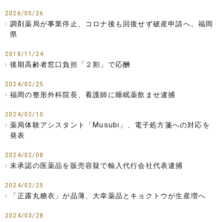
2026/05/26
調剤薬局が事業停止、コロナ後も回復せず破産申請へ。福岡
県
2018/11/24
後期高齢者窓口負担「２割」で応酬
2024/02/25
福岡の整形外科院長、看護師に睡眠薬飲ませ逮捕
2024/02/10
薬局体験アシスタント「Musubi」、電子処方箋への対応を
発表
2024/02/08
未承認の医薬品を販売容疑で輸入代行会社代表逮捕
2024/02/25
「正露丸糖衣」が品薄、大幸薬品とキョクトウが生産増へ
2024/03/28