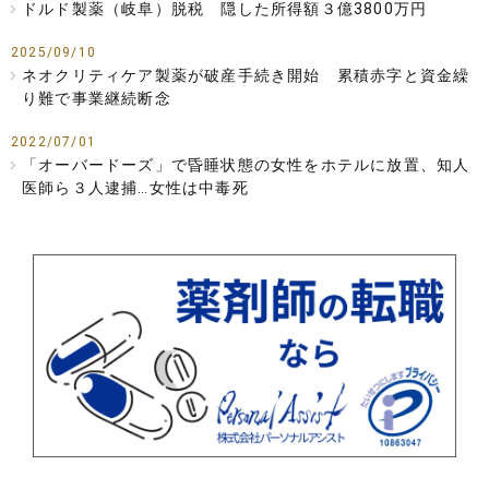
ドルド製薬（岐阜）脱税 隠した所得額３億3800万円
2025/09/10
ネオクリティケア製薬が破産手続き開始 累積赤字と資金繰
り難で事業継続断念
2022/07/01
「オーバードーズ」で昏睡状態の女性をホテルに放置、知人
医師ら３人逮捕…女性は中毒死