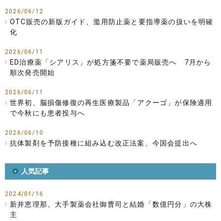
2026/06/12
OTC販売の新版ガイド、濫用防止薬と要指導薬の扱いを明確
化
2026/06/11
ED治療薬「シアリス」が処方箋不要で薬局販売へ 7月から
順次発売開始
2026/06/11
世界初、脳損傷修復の再生医療製品「アクーゴ」が保険適用
で今秋にも患者投与へ
2026/06/10
抗体製剤を予防接種に組み込む改正法案、今国会提出へ
人気記事
2024/01/16
新井恵理那、大手製薬会社御曹司と結婚「数億円分」の大株
主