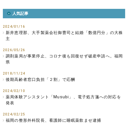
人気記事
2024/01/16
新井恵理那、大手製薬会社御曹司と結婚「数億円分」の大株
主
2026/05/26
調剤薬局が事業停止、コロナ後も回復せず破産申請へ。福岡
県
2018/11/24
後期高齢者窓口負担「２割」で応酬
2024/02/10
薬局体験アシスタント「Musubi」、電子処方箋への対応を
発表
2024/02/25
福岡の整形外科院長、看護師に睡眠薬飲ませ逮捕