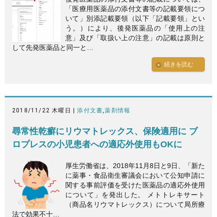
「医療用医薬品の添付文書等の記載要領につ
いて」別添記載要領（以下「記載要領」とい
う。）により、後発医薬品の「使用上の注
意」及び「取扱い上の注意」の記載は原則と
して先発医薬品と同一と…
続きを読む
2018/11/22 木曜日 |
添付文書
,
薬剤情報
尋常性乾癬にリウマトレックス、保険適用に ブ
ロプレスの小児患者への適応外使用もOKに
厚生労働省は、2018年11月8日と9日、「新た
に薬事・食品衛生審議会において公知申請に
関する事前評価を受けた医薬品の適応外使用
について」を発出した。 メトトレキサート
（商品名リウマトレックス）について局所療
法で効果不十…