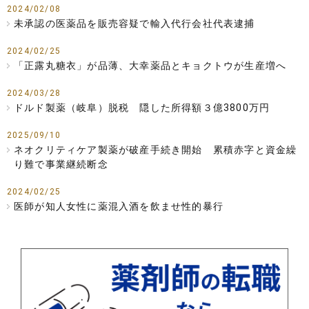
2024/02/08
未承認の医薬品を販売容疑で輸入代行会社代表逮捕
2024/02/25
「正露丸糖衣」が品薄、大幸薬品とキョクトウが生産増へ
2024/03/28
ドルド製薬（岐阜）脱税 隠した所得額３億3800万円
2025/09/10
ネオクリティケア製薬が破産手続き開始 累積赤字と資金繰
り難で事業継続断念
2024/02/25
医師が知人女性に薬混入酒を飲ませ性的暴行