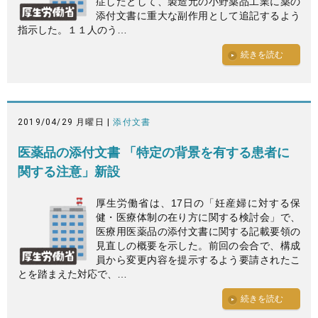
症したとして、製造元の小野薬品工業に薬の
添付文書に重大な副作用として追記するよう
指示した。１１人のう…
続きを読む
2019/04/29 月曜日 |
添付文書
医薬品の添付文書 「特定の背景を有する患者に
関する注意」新設
厚生労働省は、17日の「妊産婦に対する保
健・医療体制の在り方に関する検討会」で、
医療用医薬品の添付文書に関する記載要領の
見直しの概要を示した。前回の会合で、構成
員から変更内容を提示するよう要請されたこ
とを踏まえた対応で、…
続きを読む