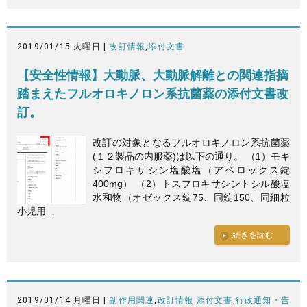
2019/01/15 火曜日 |
改訂情報
,
添付文書
【安全性情報】大動脈、大動脈解離との関連指摘
踏まえたフルオロキノロン系抗菌薬の添付文書改
訂。
改訂の対象となるフルオロキノロン系抗菌薬
(１２製品の内服薬)は以下の通り。 （1）モキ
シフロキサシン塩酸塩（アベロックス錠
400mg） （2）トスフロキサシントシル酸塩
水和物（オゼックス錠75、同錠150、同細粒
小児用…
続きを読む
2019/01/14 月曜日 |
副作用関連
,
改訂情報
,
添付文書
,
行政通知・告