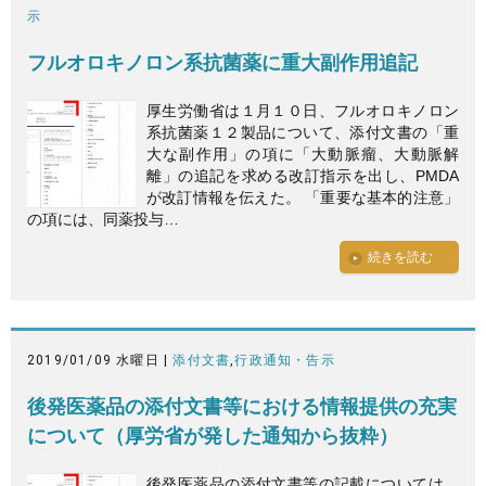
示
フルオロキノロン系抗菌薬に重大副作用追記
厚生労働省は１月１０日、フルオロキノロン
系抗菌薬１２製品について、添付文書の「重
大な副作用」の項に「大動脈瘤、大動脈解
離」の追記を求める改訂指示を出し、PMDA
が改訂情報を伝えた。 「重要な基本的注意」
の項には、同薬投与…
続きを読む
2019/01/09 水曜日 |
添付文書
,
行政通知・告示
後発医薬品の添付文書等における情報提供の充実
について（厚労省が発した通知から抜粋）
後発医薬品の添付文書等の記載については、