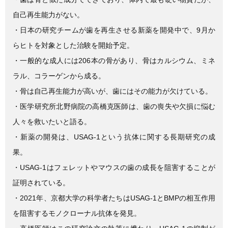
b
自己再生能力がない。
o
・日本の研究チームが歯を再生させる新薬を開発中で、9月か
o
らヒトを対象とした治験を開始予定。
k
・一般的な成人には206本の骨があり、骨はカルシウム、ミネ
ラル、コラーゲンから成る。
・骨は自己再生能力が高いが、歯にはその能力が欠けている。
・医学研究所北野病院の高橋克医師は、歯の喪失や欠損に悩む
人々を救いたいと語る。
・新薬の開発は、USAG-1という抗体に関する長期研究の成
果。
・USAG-1はフェレットやマウスの歯の成長を阻害することが
証明されている。
・2021年、京都大学の科学者たちはUSAG-1とBMPの相互作用
を阻害するモノクローナル抗体を発見。