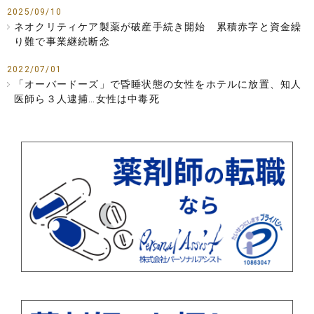
2025/09/10
ネオクリティケア製薬が破産手続き開始 累積赤字と資金繰
り難で事業継続断念
2022/07/01
「オーバードーズ」で昏睡状態の女性をホテルに放置、知人
医師ら３人逮捕…女性は中毒死