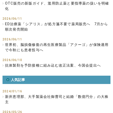
OTC販売の新版ガイド、濫用防止薬と要指導薬の扱いを明確
化
2026/06/11
ED治療薬「シアリス」が処方箋不要で薬局販売へ 7月から
順次発売開始
2026/06/11
世界初、脳損傷修復の再生医療製品「アクーゴ」が保険適用
で今秋にも患者投与へ
2026/06/10
抗体製剤を予防接種に組み込む改正法案、今国会提出へ
人気記事
2024/01/16
新井恵理那、大手製薬会社御曹司と結婚「数億円分」の大株
主
2026/05/26