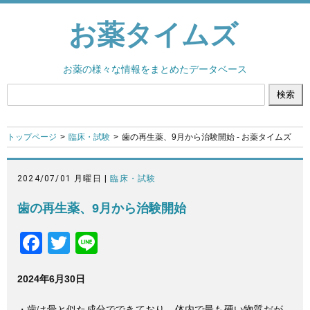
お薬タイムズ
お薬の様々な情報をまとめたデータベース
トップページ
臨床・試験
歯の再生薬、9月から治験開始 - お薬タイムズ
2024/07/01 月曜日 |
臨床・試験
歯の再生薬、9月から治験開始
F
T
Li
a
wi
n
2024年6月30日
c
tt
e
e
er
・歯は骨と似た成分でできており、体内で最も硬い物質だが、