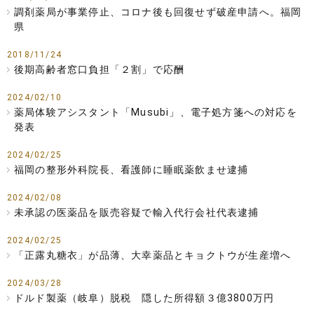
調剤薬局が事業停止、コロナ後も回復せず破産申請へ。福岡
県
2018/11/24
後期高齢者窓口負担「２割」で応酬
2024/02/10
薬局体験アシスタント「Musubi」、電子処方箋への対応を
発表
2024/02/25
福岡の整形外科院長、看護師に睡眠薬飲ませ逮捕
2024/02/08
未承認の医薬品を販売容疑で輸入代行会社代表逮捕
2024/02/25
「正露丸糖衣」が品薄、大幸薬品とキョクトウが生産増へ
2024/03/28
ドルド製薬（岐阜）脱税 隠した所得額３億3800万円