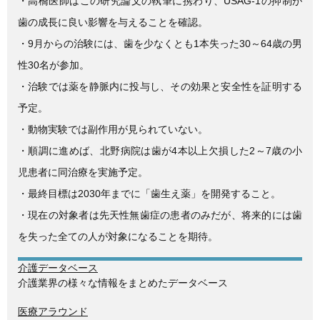
・高橋医師はこの研究論文の執筆に携わり、USAG-1の抑制が
歯の成長に良い影響を与えることを確認。
・9月からの治験には、歯を少なくとも1本失った30～64歳の男
性30名が参加。
・治験では薬を静脈内に投与し、その効果と安全性を証明する
予定。
・動物実験では副作用が見られていない。
・順調に進めば、北野病院は歯が4本以上欠損した2～7歳の小
児患者に同治療を実施予定。
・最終目標は2030年までに「歯生え薬」を開発すること。
・現在の対象者は先天性無歯症の患者のみだが、将来的には歯
を失った全ての人が対象になることを期待。
介護データベース
介護業界の様々な情報をまとめたデータベース
医療アラウンド