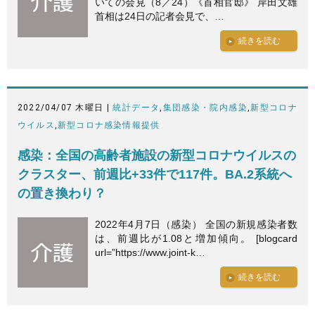
いての会見（8／24）《首相官邸》 岸田文雄
首相は24日の記者会見で、…
続きを読む
2022/04/07 木曜日 |
統計データ
,
集団感染・院内感染
,
新型コロナ
ウイルス
,
新型コロナ感染情報提供
感染：全国の高齢者施設の新型コロナウイルスの
クラスター、前週比+33件で117件。BA.2系統へ
の置き換わり？
2022年4月7日（感染） 全国の新規感染者数
は、前週比が1.08と増加傾向。 [blogcard
url=”https://www.joint-k…
続きを読む