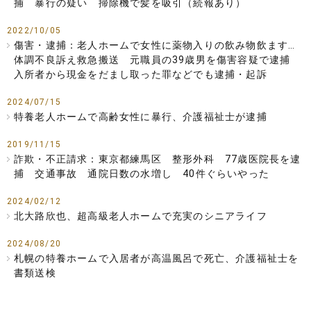
捕 暴行の疑い 掃除機で髪を吸引（続報あり）
2022/10/05
傷害・逮捕：老人ホームで女性に薬物入りの飲み物飲ます…
体調不良訴え救急搬送 元職員の39歳男を傷害容疑で逮捕
入所者から現金をだまし取った罪などでも逮捕・起訴
2024/07/15
特養老人ホームで高齢女性に暴行、介護福祉士が逮捕
2019/11/15
詐欺・不正請求：東京都練馬区 整形外科 77歳医院長を逮
捕 交通事故 通院日数の水増し 40件ぐらいやった
2024/02/12
北大路欣也、超高級老人ホームで充実のシニアライフ
2024/08/20
札幌の特養ホームで入居者が高温風呂で死亡、介護福祉士を
書類送検