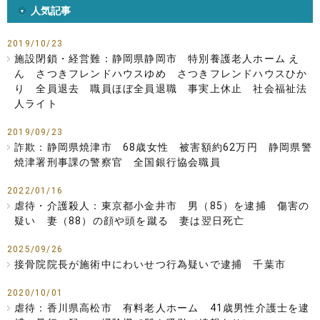
人気記事
2019/10/23
施設閉鎖・経営難：静岡県静岡市 特別養護老人ホーム え
ん さつきフレンドハウスゆめ さつきフレンドハウスひか
り 全員退去 職員ほぼ全員退職 事実上休止 社会福祉法
人ライト
2019/09/23
詐欺：静岡県焼津市 68歳女性 被害額約62万円 静岡県警
焼津署刑事課の警察官 全国銀行協会職員
2022/01/16
虐待・介護殺人：東京都小金井市 男（85）を逮捕 傷害の
疑い 妻（88）の顔や頭を蹴る 妻は翌日死亡
2025/09/26
接骨院院長が施術中にわいせつ行為疑いで逮捕 千葉市
2020/10/01
虐待：香川県高松市 有料老人ホーム 41歳男性介護士を逮