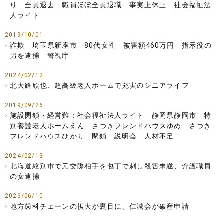
り 全員退去 職員ほぼ全員退職 事実上休止 社会福祉法
人ライト
2019/10/01
詐欺：埼玉県新座市 80代女性 被害額460万円 指示役の
男を逮捕 警視庁
2024/02/12
北大路欣也、超高級老人ホームで充実のシニアライフ
2019/09/26
施設閉鎖・経営難：社会福祉法人ライト 静岡県静岡市 特
別養護老人ホームえん さつきフレンドハウスゆめ さつき
フレンドハウスひかり 閉鎖 説明会 人材不足
2024/02/13
北海道紋別市で元交際相手を包丁で刺し殺害未遂、介護職員
の女逮捕
2026/06/10
地方歯科チェーンの拡大が裏目に、仁誠会が破産申請