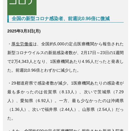
e
er
b
全国の新型コロナ感染者、前週比0.96倍に微減
o
o
2025年3月3日(月)
k
・
厚生労働省
は、全国約5,000の定点医療機関から報告された
新型コロナウイルスの新規感染者数が、2月17日～23日の1週間
で2万4,343人となり、1医療機関あたり4.95人だったと発表し
た。前週比0.96倍とわずかに減少した。
・29都道府県で感染者数が減少。1医療機関あたりの感染者が
最も多かったのは佐賀県（8.13人）、次いで茨城県（7.29
人）、愛知県（6.92人）。一方、最も少なかったのは沖縄県
（1.36人）、次いで福井県（2.44人）、山形県（2.54人）だっ
た。
・また、全国約500の定点医療機関から報告された新規入院患