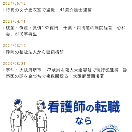
2024/06/12
特養の女子更衣室で盗撮、41歳介護士逮捕
2023/04/11
破産・倒産：負債132億円 千葉・四街道の病院経営「心和
会」が民事再生
2024/03/19
静岡の福祉法人から巨額横領
2020/08/21
事件：大阪府堺市 72歳男を殺人未遂容疑で現行犯逮捕 診
察医の頭を金づちで複数回殴る 大阪府警西堺署