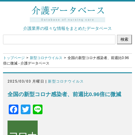
介護業界の様々な情報をまとめたデータベース
トップページ
新型コロナウイルス
全国の新型コロナ感染者、前週比0.96
倍に微減 - 介護データベース
2025/03/03 月曜日 |
新型コロナウイルス
全国の新型コロナ感染者、前週比0.96倍に微減
F
T
Li
a
wi
n
c
tt
e