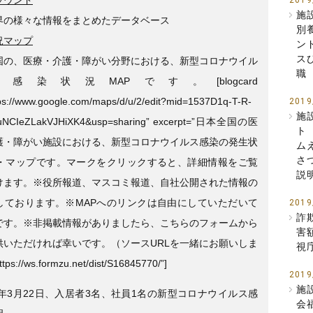
2019
施
界の様々な情報をまとめたデータベース
別
況マップ
ン
ス
国の、医療・介護・障がい分野における、新型コロナウイル
職
感染状況MAPです。[blogcard
tps://www.google.com/maps/d/u/2/edit?mid=1537D1q-T-R-
2019
施
NCIeZLakVJHiXK4&usp=sharing” excerpt=”日本全国の医
ト
護・障がい施設における、新型コロナウイルス感染の発生状
ム
さ
P・マップです。マークをクリックすると、詳細情報をご覧
説
けます。※役所報道、マスコミ報道、自社公開された情報の
しております。※MAPへのリンクは自由にしていただいて
2019
詐
です。※非掲載情報がありましたら、こちらのフォームから
害
供いただければ幸いです。（ソースURLを一緒にお願いしま
視
s://ws.formzu.net/dist/S16845770/”]
2019
施
3年3月22日、入居者3名、社員1名の新型コロナウイルス感
会