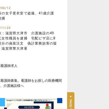
/06/12
養の女子更衣室で盗撮、41歳介護
逮捕
/11/25
欺：滋賀県大津市 介護施設の49
元女性職員を逮捕 宅配ピザ店に8
円分の偽装注文 偽計業務妨害の疑
 滋賀県警大津署