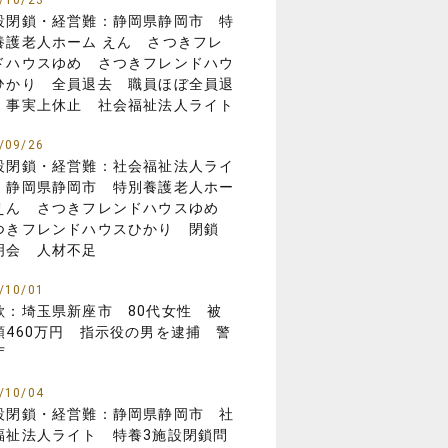
/10/23
設閉鎖・経営難：静岡県静岡市 特
養護老人ホーム えん さつきフレ
ドハウスゆめ さつきフレンドハウ
ひかり 全員退去 職員ほぼ全員退
 事実上休止 社会福祉法人ライト
/09/26
設閉鎖・経営難：社会福祉法人ライ
 静岡県静岡市 特別養護老人ホー
えん さつきフレンドハウスゆめ
つきフレンドハウスひかり 閉鎖
明会 人材不足
/10/01
欺：埼玉県新座市 80代女性 被
額460万円 指示役の男を逮捕 警
庁
/10/04
設閉鎖・経営難：静岡県静岡市 社
福祉法人ライト 特養3施設閉鎖問