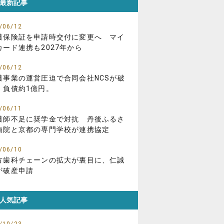
最新記事
/06/12
護保険証を申請時交付に変更へ マイ
カード連携も2027年から
/06/12
護事業の運営圧迫で合同会社NCSが破
、負債約1億円。
/06/11
護師不足に奨学金で対抗 丹後ふるさ
病院と京都の専門学校が連携協定
/06/10
方歯科チェーンの拡大が裏目に、仁誠
が破産申請
人気記事