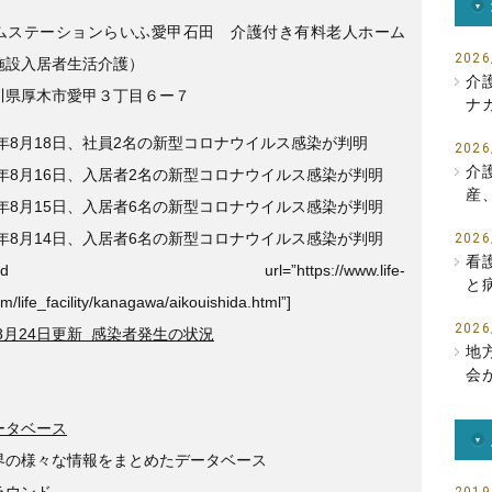
e
er
ムステーションらいふ愛甲石田 介護付き有料老人ホーム
b
2026
施設入居者生活介護）
介
o
川県厚木市愛甲３丁目６ー７
ナ
o
3年8月18日、社員2名の新型コロナウイルス感染が判明
2026
k
介
3年8月16日、入居者2名の新型コロナウイルス感染が判明
産
3年8月15日、入居者6名の新型コロナウイルス感染が判明
3年8月14日、入居者6名の新型コロナウイルス感染が判明
2026
看
ogcard url=”https://www.life-
と
om/life_facility/kanagawa/aikouishida.html”]
2026
年8月24日更新 感染者発生の状況
地
会
ータベース
界の様々な情報をまとめたデータベース
ラウンド