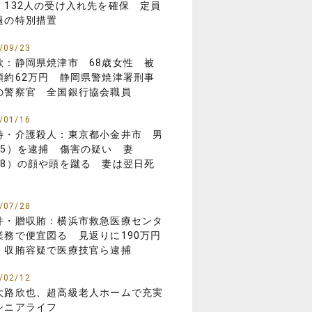
 132人の受け入れ先を確保 定員
過の特別措置
/09/23
欺：静岡県焼津市 68歳女性 被
額約62万円 静岡県警焼津署刑事
の警察官 全国銀行協会職員
/01/16
待・介護殺人：東京都小金井市 男
85）を逮捕 傷害の疑い 妻
88）の顔や頭を蹴る 妻は翌日死
/07/28
件・贈収賄：横浜市救急医療センタ
業務で便宜図る 見返りに190万円
 収賄容疑で医療技官ら逮捕
/02/12
大路欣也、超高級老人ホームで充実
シニアライフ