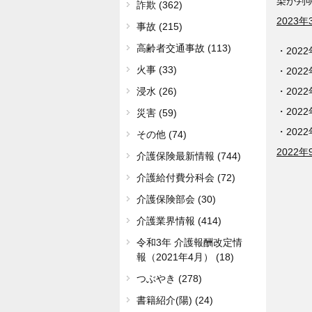
染が判
詐欺 (362)
2023
事故 (215)
高齢者交通事故 (113)
・202
火事 (33)
・202
・202
浸水 (26)
・202
災害 (59)
・202
その他 (74)
2022
介護保険最新情報 (744)
介護給付費分科会 (72)
介護保険部会 (30)
介護業界情報 (414)
令和3年 介護報酬改定情
報（2021年4月） (18)
つぶやき (278)
書籍紹介(陽) (24)