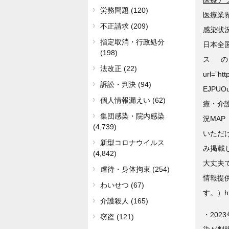
労務問題 (120)
医療業
不正請求 (209)
感染状
指定取消・行政処分
日本全
(198)
スの
法改正 (22)
url=”ht
訴訟・判決 (94)
EJPUOu
個人情報漏えい (62)
療・介
集団感染・院内感染
況MA
(4,739)
いただ
新型コロナウイルス
み掲載
(4,842)
大丈夫
虐待・身体拘束 (254)
情報提
わいせつ (67)
す。）http
介護殺人 (165)
・202
窃盗 (121)