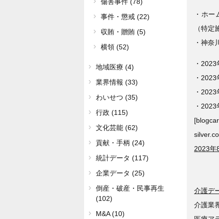
傷害事件 (78)
・ホー
事件・懲戒 (22)
（特定
収賄・贈賄 (5)
・神奈
横領 (52)
・202
地域医療 (4)
・202
業界情報 (33)
・202
わいせつ (35)
・202
行政 (115)
[bl
文化芸能 (62)
silver.c
貢献・手柄 (24)
2023
統計データ (117)
企業データ (25)
倒産・破産・民事再生
介護デ
(102)
介護業
M&A (10)
医療ア