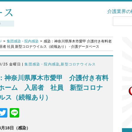
介護業界の
ジ
集団感染・院内感染
感染：神奈川県厚木市愛甲 介護付き有料老
居者 社員 新型コロナウイルス（続報あり） - 介護データベース
8/25 金曜日 |
集団感染・院内感染
,
新型コロナウイルス
：神奈川県厚木市愛甲 介護付き有料
ホーム 入居者 社員 新型コロナ
ルス（続報あり）
F
T
Li
a
wi
n
年8月18日（感染）
c
tt
e