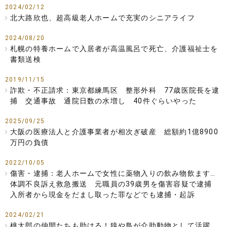
2024/02/12
北大路欣也、超高級老人ホームで充実のシニアライフ
2024/08/20
札幌の特養ホームで入居者が高温風呂で死亡、介護福祉士を
書類送検
2019/11/15
詐欺・不正請求：東京都練馬区 整形外科 77歳医院長を逮
捕 交通事故 通院日数の水増し 40件ぐらいやった
2025/09/25
大阪の医療法人と介護事業者が相次ぎ破産 総額約1億8900
万円の負債
2022/10/05
傷害・逮捕：老人ホームで女性に薬物入りの飲み物飲ます…
体調不良訴え救急搬送 元職員の39歳男を傷害容疑で逮捕
入所者から現金をだまし取った罪などでも逮捕・起訴
2024/02/21
桃太郎の仲間たちも助ける！猿や鳥が介助動物として活躍