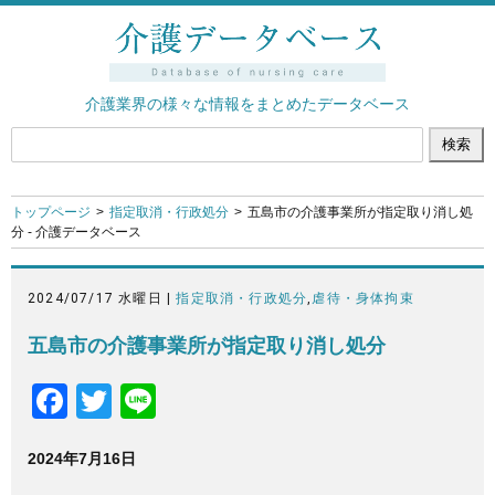
介護業界の様々な情報をまとめたデータベース
トップページ
指定取消・行政処分
五島市の介護事業所が指定取り消し処
分 - 介護データベース
2024/07/17 水曜日 |
指定取消・行政処分
,
虐待・身体拘束
五島市の介護事業所が指定取り消し処分
F
T
Li
a
wi
n
2024年7月16日
c
tt
e