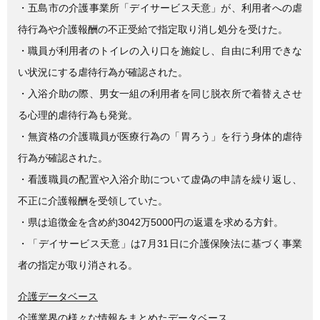
e
er
・五島市の介護事業所「デイサービス天意」が、利用者への虐
b
待行為や介護報酬の不正受給で指定取り消し処分を受けた。
o
・職員が利用者のトイレの入り口を施錠し、自由に利用できな
o
い状況にする虐待行為が確認された。
k
・入浴介助の際、男女一組の利用者を同じ脱衣所で着替えさせ
る心理的虐待行為も発覚。
・無資格の介護職員が医療行為の「胃ろう」を行う身体的虐待
行為が確認された。
・看護職員の配置や入浴介助について虚偽の申請を繰り返し、
不正に介護報酬を受領していた。
・県は追徴金を含め約3042万5000円の返還を求める方針。
・「デイサービス天意」は7月31日に介護保険法に基づく事業
者の指定が取り消される。
介護データベース
介護業界の様々な情報をまとめたデータベース