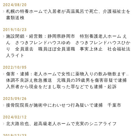
2024/08/20
札幌の特養ホームで入居者が高温風呂で死亡、介護福祉士を
書類送検
2019/10/23
施設閉鎖・経営難：静岡県静岡市 特別養護老人ホーム え
ん さつきフレンドハウスゆめ さつきフレンドハウスひか
り 全員退去 職員ほぼ全員退職 事実上休止 社会福祉法
人ライト
2022/10/05
傷害・逮捕：老人ホームで女性に薬物入りの飲み物飲ます…
体調不良訴え救急搬送 元職員の39歳男を傷害容疑で逮捕
入所者から現金をだまし取った罪などでも逮捕・起訴
2025/09/26
接骨院院長が施術中にわいせつ行為疑いで逮捕 千葉市
2024/02/12
北大路欣也、超高級老人ホームで充実のシニアライフ
2019/12/23