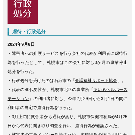
c
tt
e
e
er
b
o
虐待・行政処分
o
2024年9月6日
k
・障害者への介護サービスを行う会社の代表が利用者に虐待行
為を行ったとして、札幌市はこの会社に対し3か月の事業停止
処分を行った。
・行政処分を受けたのは石狩市の「
介護福祉サポート協会
」。
・代表の40代男性が、札幌市北区の事業所「
あいるヘルパース
テーション
」の利用者に対し、今年2月29日から3月1日の間に
利用者の自宅で虐待行為を行った。
・3月上旬に関係者から通報があり、札幌市保健福祉局が4月25
日から代表に聞き取り調査を行い、虐待行為が確認された。
・被害者のプライバシー保護のため、虐待行為の詳細は明らか