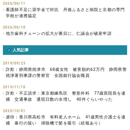
2026/06/11
看護師不足に奨学金で対抗 丹後ふるさと病院と京都の専門
学校が連携協定
2026/06/10
地方歯科チェーンの拡大が裏目に、仁誠会が破産申請
人気記事
2019/09/23
詐欺：静岡県焼津市 68歳女性 被害額約62万円 静岡県警
焼津署刑事課の警察官 全国銀行協会職員
2019/11/15
詐欺・不正請求：東京都練馬区 整形外科 77歳医院長を逮
捕 交通事故 通院日数の水増し 40件ぐらいやった
2020/10/01
虐待：香川県高松市 有料老人ホーム 41歳男性介護士を逮
捕 暴行の疑い 掃除機で髪を吸引（続報あり）