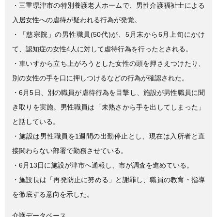
e
er
・三重県津市の特別養護老人ホームで、男性介護福祉士による
b
入居女性への虐待が疑われる行為が発覚。
o
・「慈宗院」の男性職員(50代)が、5月末から6月上旬にかけ
o
て、認知症の女性4人に対して虐待行為を行ったとされる。
k
・車いすから立ち上がろうとした女性の頭を押さえつけたり、
別の女性の手を口に押しつけるなどの行為が確認された。
・6月5日、別の職員が虐待行為を目撃し、施設が男性職員に聞
き取りを実施。男性職員は「未熟さから手を出してしまった」
と話している。
・施設は男性職員を1週間の出勤停止とし、現在は入所者と直
接関わらない部署で勤務させている。
・6月13日に施設が津市へ通報し、市が調査を進めている。
・施設長は「再発防止に努める」と謝罪し、職員の教育・指導
を徹底する意向を示した。
介護データベース