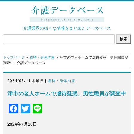
介護業界の様々な情報をまとめたデータベース
トップページ
虐待・身体拘束
津市の老人ホームで虐待疑惑、男性職員が
調査中 - 介護データベース
2024/07/11 木曜日 |
虐待・身体拘束
津市の老人ホームで虐待疑惑、男性職員が調査中
F
T
Li
a
wi
n
2024年7月10日
c
tt
e