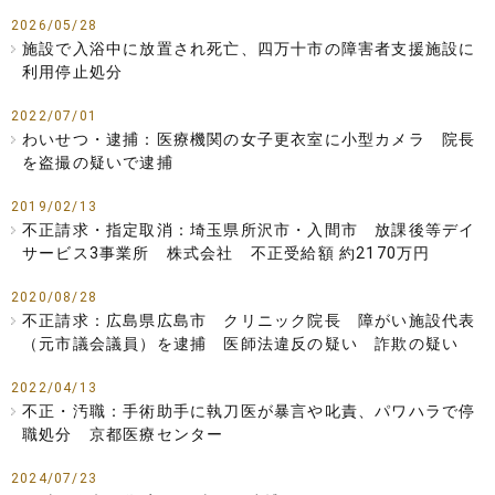
2026/05/28
施設で入浴中に放置され死亡、四万十市の障害者支援施設に
利用停止処分
2022/07/01
わいせつ・逮捕：医療機関の女子更衣室に小型カメラ 院長
を盗撮の疑いで逮捕
2019/02/13
不正請求・指定取消：埼玉県所沢市・入間市 放課後等デイ
サービス3事業所 株式会社 不正受給額 約2170万円
2020/08/28
不正請求：広島県広島市 クリニック院長 障がい施設代表
（元市議会議員）を逮捕 医師法違反の疑い 詐欺の疑い
2022/04/13
不正・汚職：手術助手に執刀医が暴言や叱責、パワハラで停
職処分 京都医療センター
2024/07/23