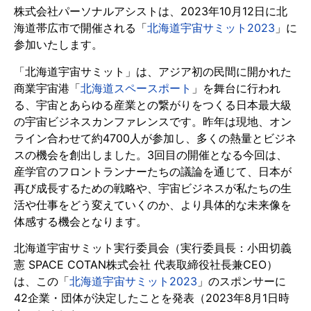
株式会社パーソナルアシストは、2023年10月12日に北
海道帯広市で開催される「
北海道宇宙サミット2023
」に
参加いたします。
「北海道宇宙サミット」は、アジア初の民間に開かれた
商業宇宙港「
北海道スペースポート
」を舞台に行われ
る、宇宙とあらゆる産業との繋がりをつくる日本最大級
の宇宙ビジネスカンファレンスです。昨年は現地、オン
ライン合わせて約4700人が参加し、多くの熱量とビジネ
スの機会を創出しました。3回目の開催となる今回は、
産学官のフロントランナーたちの議論を通じて、日本が
再び成長するための戦略や、宇宙ビジネスが私たちの生
活や仕事をどう変えていくのか、より具体的な未来像を
体感する機会となります。
北海道宇宙サミット実行委員会（実行委員長：小田切義
憲 SPACE COTAN株式会社 代表取締役社長兼CEO）
は、この「
北海道宇宙サミット2023
」のスポンサーに
42企業・団体が決定したことを発表（2023年8月1日時