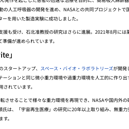
動の人工呼吸器の開発を進め、NASAとの共同プロジェクトで
ンターを用いた製造実験に成功しました。
支援も受け、石北准教授の研究はさらに進展。2021年8月には
して準備が進められています。
te」
のスタートアップ、
スペース・バイオ・ラボラトリーズ
が開発
テーションと同じ微小重力環境や過重力環境を人工的に作り出
用されています。
転させることで様々な重力環境を再現でき、NASAや国内外の
削類氏は、「宇宙再生医療」の研究に20年以上取り組み、無重力
ます。