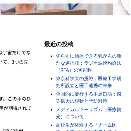
最近の投稿
は宇宙だけでな
切らずに治療できる乳がんの新
いて、3つの先
たな選択肢：ラジオ波焼灼療法
（RFA）の可能性
東京科学大の挑戦：医療工学研
究所設立と医工連携の未来
全国的に流行する手足口病：感
す。この手のひ
染拡大の現状と予防対策
用が期待されて
メディカルツーリズム（医療観
光）について
高校生が体験する『チーム医
器「嗅ぎ注射