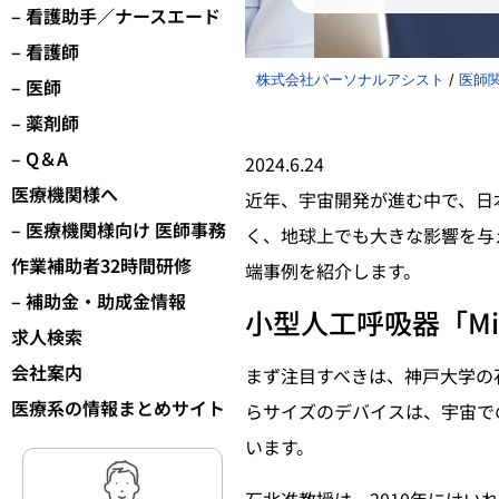
– 看護助手／ナースエード
– 看護師
株式会社パーソナルアシスト
/
医師
– 医師
– 薬剤師
– Q＆A
2024.6.24
医療機関様へ
近年、宇宙開発が進む中で、日
– 医療機関様向け 医師事務
く、地球上でも大きな影響を与
作業補助者32時間研修
端事例を紹介します。
– 補助金・助成金情報
小型人工呼吸器「Micr
求人検索
会社案内
まず注目すべきは、神戸大学の
医療系の情報まとめサイト
らサイズのデバイスは、宇宙で
います。
石北准教授は、2010年にけ