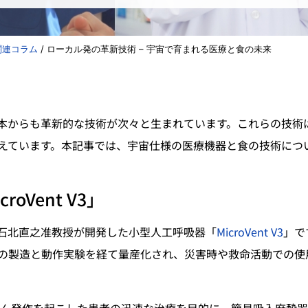
関連コラム
/
ローカル発の革新技術 – 宇宙で育まれる医療と食の未来
本からも革新的な技術が次々と生まれています。これらの技術
えています。本記事では、宇宙仕様の医療機器と食の技術につ
oVent V3」
石北直之准教授が開発した小型人工呼吸器「
MicroVent V3
」で
の製造と動作実験を経て量産化され、災害時や救命活動での使
いれん発作を起こした患者の迅速な治療を目的に、簡易吸入麻酔