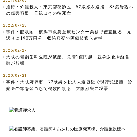
2021/02/03
虐待・介護殺人：東京都葛飾区 52歳娘を逮捕 83歳母親へ
の傷害容疑 母親はその後死亡
2022/07/28
事件・贈収賄：横浜市救急医療センター業務で便宜図る 見
返りに190万円分 収賄容疑で医療技官ら逮捕
2025/02/27
大阪の老舗歯科医院が破産、負債1億円超 競争激化や経営
難が影響
2020/08/21
事件：大阪府堺市 72歳男を殺人未遂容疑で現行犯逮捕 診
察医の頭を金づちで複数回殴る 大阪府警西堺署