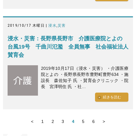
2019/10/17 木曜日 |
浸水
,
災害
浸水・災害：長野県長野市 介護医療院とよの
台風19号 千曲川氾濫 全員無事 社会福祉法人
賛育会
2019年10月17日（浸水・災害） ・介護医療
院とよの ・長野県長野市豊野町豊野634 ・施
設長 森佐知子 氏 ・賛育会クリニック ・院
長 宮澤明住 氏 ・社…
続きを読む
<
1
2
3
4
5
6
>