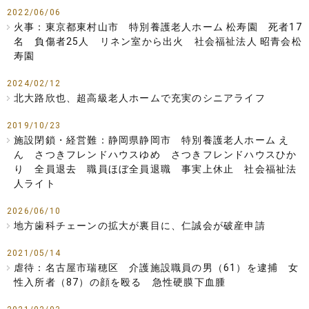
2022/06/06
火事：東京都東村山市 特別養護老人ホーム 松寿園 死者17
名 負傷者25人 リネン室から出火 社会福祉法人 昭青会松
寿園
2024/02/12
北大路欣也、超高級老人ホームで充実のシニアライフ
2019/10/23
施設閉鎖・経営難：静岡県静岡市 特別養護老人ホーム え
ん さつきフレンドハウスゆめ さつきフレンドハウスひか
り 全員退去 職員ほぼ全員退職 事実上休止 社会福祉法
人ライト
2026/06/10
地方歯科チェーンの拡大が裏目に、仁誠会が破産申請
2021/05/14
虐待：名古屋市瑞穂区 介護施設職員の男（61）を逮捕 女
性入所者（87）の顔を殴る 急性硬膜下血腫