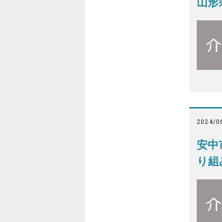
山形
2024/0
安中
り組