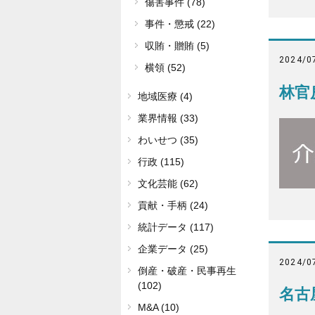
傷害事件 (78)
事件・懲戒 (22)
収賄・贈賄 (5)
2024/0
横領 (52)
林官
地域医療 (4)
業界情報 (33)
わいせつ (35)
行政 (115)
文化芸能 (62)
貢献・手柄 (24)
統計データ (117)
企業データ (25)
2024/0
倒産・破産・民事再生
(102)
名古
M&A (10)