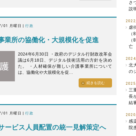
さ
説
2022
7/01 月曜日 |
行政
虐
（
事業所の協働化・大規模化を促進
（
亡
2024年6月30日 ・政府のデジタル行財政改革会
2024
議は6月18日、デジタル技術活用の方針を決め
北
た。 ・人材確保が難しい介護事業所について
の
は、協働化や大規模化を促…
続きを読む
2025
三
長
結
7/01 月曜日 |
行政
2020
感
サービス人員配置の統一見解策定へ
院