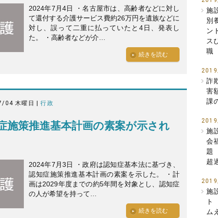
2019
2024年7月4日 ・名古屋市は、高齢者などに対し
施
て還付する介護サービス費約26万円を遺族などに
別
対し、誤って二重に払っていたと4日、発表し
ン
た。 ・高齢者などが介…
ス
職
続きを読む
2019
詐
害
課
7/04 木曜日 |
行政
2019
症施策推進基本計画の素案が示され
施
会
題
超
2024年7月3日 ・政府は認知症基本法に基づき、
認知症施策推進基本計画の素案を示した。 ・計
2019
画は2029年度までの約5年間を対象とし、認知症
施
の人が希望を持って…
ト
続きを読む
ム