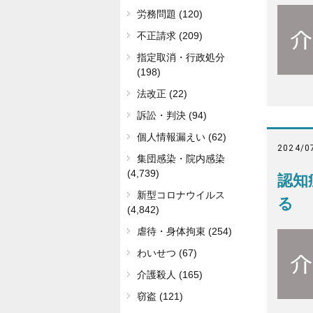
労務問題 (120)
不正請求 (209)
指定取消・行政処分
(198)
法改正 (22)
訴訟・判決 (94)
個人情報漏えい (62)
2024/0
集団感染・院内感染
(4,739)
認知
新型コロナウイルス
る
(4,842)
虐待・身体拘束 (254)
わいせつ (67)
介護殺人 (165)
窃盗 (121)