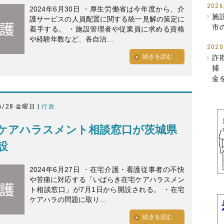
2026
2024年6月30日 ・厚生労働省は今年度から、介
施
護サービスの人員配置に関する統一見解の策定に
市
着手する。 ・施設管理者や従業員に求める資格
や経験年数など、各自治…
2020
続きを読む
詐
捕
金
6/28 金曜日 |
行政
ケアハラスメント相談窓口が茨城県
設
2024年6月27日 ・在宅介護・看護従事者の不快
や苦痛に対応する「いばらき在宅ケアハラスメン
ト相談窓口」が7月1日から開設される。 ・在宅
ケアハラの問題に取り…
続きを読む