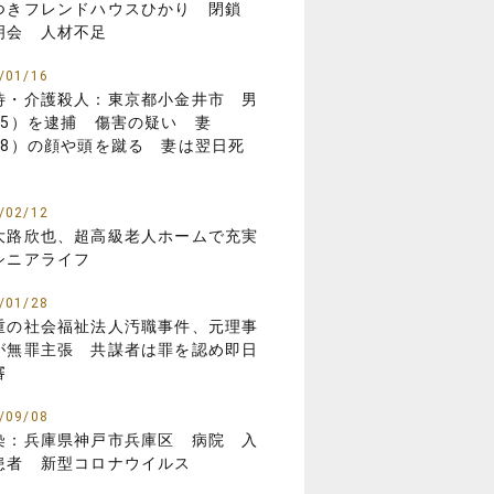
つきフレンドハウスひかり 閉鎖
明会 人材不足
/01/16
待・介護殺人：東京都小金井市 男
85）を逮捕 傷害の疑い 妻
88）の顔や頭を蹴る 妻は翌日死
/02/12
大路欣也、超高級老人ホームで充実
シニアライフ
/01/28
重の社会福祉法人汚職事件、元理事
が無罪主張 共謀者は罪を認め即日
審
/09/08
染：兵庫県神戸市兵庫区 病院 入
患者 新型コロナウイルス