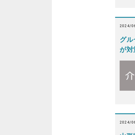
2024/0
グル
が対
2024/0