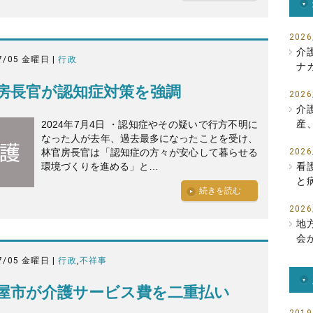
2026
介
7/05 金曜日 |
行政
ナ
房長官が認知症対策を強調
2026
介
産
2024年7月4日 ・認知症やその疑いで行方不明に
なった人が去年、過去最多になったことを受け、
林官房長官は「認知症の方々が安心して暮らせる
2026
環境づくりを進める」と…
看
と
続きを読む
2026
地
会
7/05 金曜日 |
行政
,
不祥事
屋市が介護サービス費を二重払い