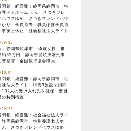
/10/23
設閉鎖・経営難：静岡県静岡市 特
養護老人ホーム えん さつきフレ
ドハウスゆめ さつきフレンドハウ
ひかり 全員退去 職員ほぼ全員退
 事実上休止 社会福祉法人ライト
/09/23
欺：静岡県焼津市 68歳女性 被
額約62万円 静岡県警焼津署刑事
の警察官 全国銀行協会職員
/10/04
設閉鎖・経営難：静岡県静岡市 社
福祉法人ライト 特養3施設閉鎖問
 132人の受け入れ先を確保 定員
過の特別措置
/09/26
設閉鎖・経営難：社会福祉法人ライ
 静岡県静岡市 特別養護老人ホー
えん さつきフレンドハウスゆめ