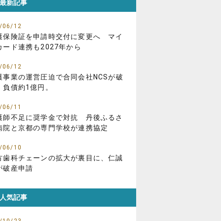
最新記事
/06/12
護保険証を申請時交付に変更へ マイ
カード連携も2027年から
/06/12
護事業の運営圧迫で合同会社NCSが破
、負債約1億円。
/06/11
護師不足に奨学金で対抗 丹後ふるさ
病院と京都の専門学校が連携協定
/06/10
方歯科チェーンの拡大が裏目に、仁誠
が破産申請
人気記事