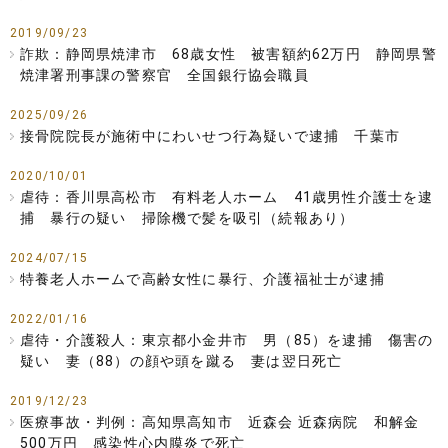
2019/09/23
詐欺：静岡県焼津市 68歳女性 被害額約62万円 静岡県警
焼津署刑事課の警察官 全国銀行協会職員
2025/09/26
接骨院院長が施術中にわいせつ行為疑いで逮捕 千葉市
2020/10/01
虐待：香川県高松市 有料老人ホーム 41歳男性介護士を逮
捕 暴行の疑い 掃除機で髪を吸引（続報あり）
2024/07/15
特養老人ホームで高齢女性に暴行、介護福祉士が逮捕
2022/01/16
虐待・介護殺人：東京都小金井市 男（85）を逮捕 傷害の
疑い 妻（88）の顔や頭を蹴る 妻は翌日死亡
2019/12/23
医療事故・判例：高知県高知市 近森会 近森病院 和解金
500万円 感染性心内膜炎で死亡