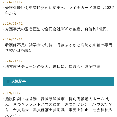
2026/06/12
介護保険証を申請時交付に変更へ マイナカード連携も2027
年から
2026/06/12
介護事業の運営圧迫で合同会社NCSが破産、負債約1億円。
2026/06/11
看護師不足に奨学金で対抗 丹後ふるさと病院と京都の専門
学校が連携協定
2026/06/10
地方歯科チェーンの拡大が裏目に、仁誠会が破産申請
人気記事
2019/10/23
施設閉鎖・経営難：静岡県静岡市 特別養護老人ホーム え
ん さつきフレンドハウスゆめ さつきフレンドハウスひか
り 全員退去 職員ほぼ全員退職 事実上休止 社会福祉法
人ライト