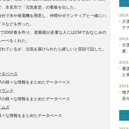
b
で、氷見市で「元気食堂」の看板を出した。
o
自分で水や発電機を用意し、仲間やボランティアと一緒にハ
2026
介
イスなどを作った。
o
ナ
間で2000食を作り、老眼鏡が必要な人にはCMでおなじみの
k
2026
ルーペをくれた。
介
疲れているが、元気を届けられたら嬉しいと笑顔で話した。
産
2026
看
ータベース
と
界の様々な情報をまとめたデータベース
2026
ラウンド
地
会
界の様々な情報をまとめたデータベース
イムズ
様々な情報をまとめたデータベース