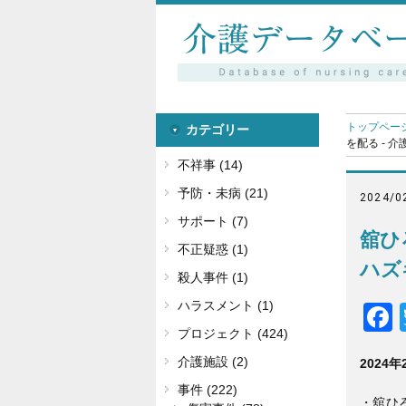
トップペー
カテゴリー
を配る - 
不祥事 (14)
予防・未病 (21)
2024/0
サポート (7)
舘ひ
不正疑惑 (1)
ハズ
殺人事件 (1)
ハラスメント (1)
プロジェクト (424)
介護施設 (2)
2024年
事件 (222)
・舘ひ