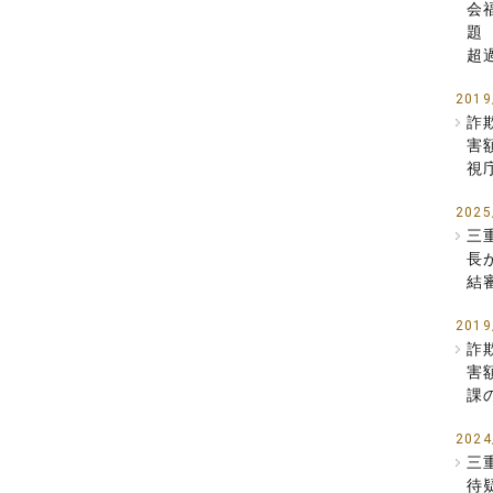
会
題
超
2019
詐
害
視
2025
三
長
結
2019
詐
害
課
2024
三
待