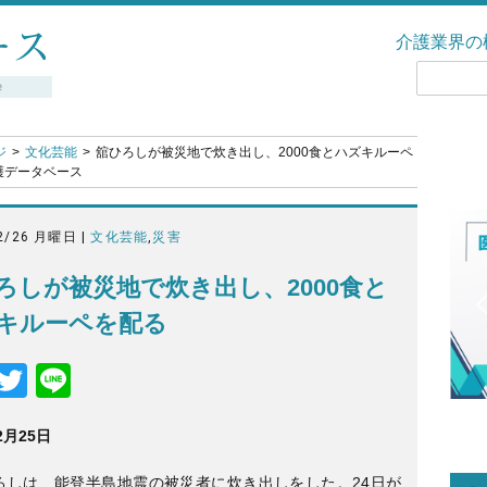
介護業界の
ジ
文化芸能
舘ひろしが被災地で炊き出し、2000食とハズキルーペ
介護データベース
2/26 月曜日 |
文化芸能
,
災害
ろしが被災地で炊き出し、2000食と
キルーペを配る
F
T
Li
a
wi
n
2月25
日
c
tt
e
e
er
ろしは、能登半島地震の被災者に炊き出しをした。24日が