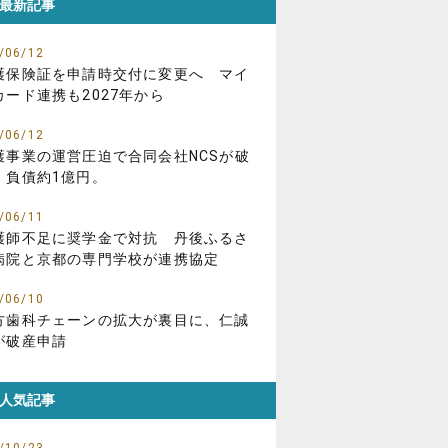
最新記事
/06/12
護保険証を申請時交付に変更へ マイ
カード連携も2027年から
/06/12
護事業の運営圧迫で合同会社NCSが破
、負債約1億円。
/06/11
護師不足に奨学金で対抗 丹後ふるさ
病院と京都の専門学校が連携協定
/06/10
方歯科チェーンの拡大が裏目に、仁誠
が破産申請
人気記事