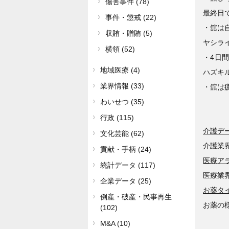
傷害事件 (78)
最終日
事件・懲戒 (22)
・舘は
収賄・贈賄 (5)
ヤシラ
横領 (52)
・4日
地域医療 (4)
ハズキ
業界情報 (33)
・舘は
わいせつ (35)
行政 (115)
介護デ
文化芸能 (62)
介護業
貢献・手柄 (24)
医療ア
統計データ (117)
医療業
企業データ (25)
お薬タ
倒産・破産・民事再生
お薬の
(102)
M&A (10)