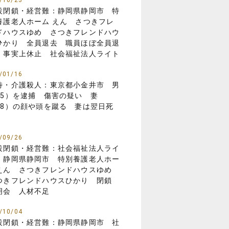
/10/23
設閉鎖・経営難：静岡県静岡市 特
養護老人ホーム えん さつきフレ
ドハウスゆめ さつきフレンドハウ
ひかり 全員退去 職員ほぼ全員退
 事実上休止 社会福祉法人ライト
/01/16
待・介護殺人：東京都小金井市 男
85）を逮捕 傷害の疑い 妻
88）の顔や頭を蹴る 妻は翌日死
/09/26
設閉鎖・経営難：社会福祉法人ライ
 静岡県静岡市 特別養護老人ホー
えん さつきフレンドハウスゆめ
つきフレンドハウスひかり 閉鎖
明会 人材不足
/10/04
設閉鎖・経営難：静岡県静岡市 社