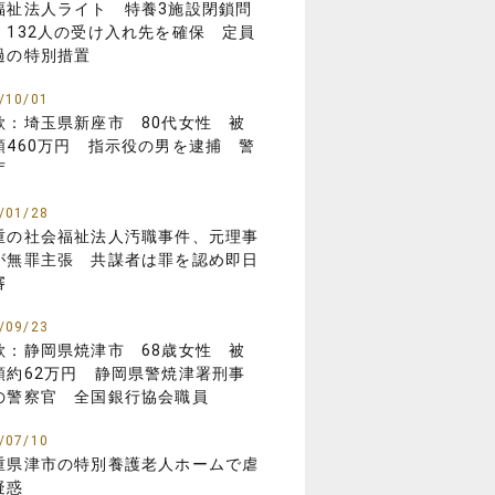
福祉法人ライト 特養3施設閉鎖問
 132人の受け入れ先を確保 定員
過の特別措置
/10/01
欺：埼玉県新座市 80代女性 被
額460万円 指示役の男を逮捕 警
庁
/01/28
重の社会福祉法人汚職事件、元理事
が無罪主張 共謀者は罪を認め即日
審
/09/23
欺：静岡県焼津市 68歳女性 被
額約62万円 静岡県警焼津署刑事
の警察官 全国銀行協会職員
/07/10
重県津市の特別養護老人ホームで虐
疑惑