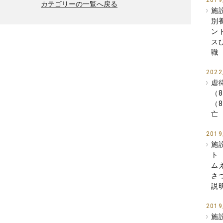
2019
カテゴリーの一覧へ戻る
施
別
ン
ス
職
2022
虐
（
（
亡
2019
施
ト
ム
さ
説
2019
施