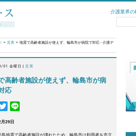
介護業界の
ジ
災害
地震で高齢者施設が使えず、輪島市が病院で対応 - 介護デ
3/01 金曜日 |
災害
で高齢者施設が使えず、輪島市が病
対応
F
T
Li
a
wi
n
2月29
日
c
tt
e
e
er
半島地震で高齢者施設が壊れたため、輪島市は利用者を市立