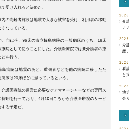
b
院で受け入れると決めた。
o
2026
市内の高齢者施設は地震で大きな被害を受け、利用者の移動
介
o
ナ
なくなっている。
k
2026
で、市は今、96床の市立輪島病院の一般病床のうち、18床
介
医療院として使うことにした。介護医療院では要介護者の療
産
などを行う。
2026
看
輪島病院は地震のあと、重傷者などを他の病院に移したた
と
用病床は20床ほどに減っているという。
2026
、介護医療院の運営に必要なケアマネージャーなどの専門ス
地
会
の採用を行っており、4月10日ごろから介護医療院のサービ
始する予定だ。