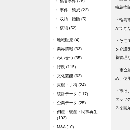
傷害事件 (78)
輪島病
事件・懲戒 (22)
収賄・贈賄 (5)
・輪島
横領 (52)
ができ
地域医療 (4)
・そこ
業界情報 (33)
を介護
養管理
わいせつ (35)
行政 (115)
・市立
文化芸能 (62)
め、使
貢献・手柄 (24)
・市は
統計データ (117)
タッフ
企業データ (25)
スを開
倒産・破産・民事再生
(102)
M&A (10)