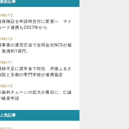
最新記事
/06/12
護保険証を申請時交付に変更へ マイ
カード連携も2027年から
/06/12
護事業の運営圧迫で合同会社NCSが破
、負債約1億円。
/06/11
護師不足に奨学金で対抗 丹後ふるさ
病院と京都の専門学校が連携協定
/06/10
方歯科チェーンの拡大が裏目に、仁誠
が破産申請
人気記事