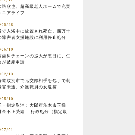
/02/12
大路欣也、超高級老人ホームで充実
シニアライフ
/05/28
設で入浴中に放置され死亡、四万十
の障害者支援施設に利用停止処分
/06/10
方歯科チェーンの拡大が裏目に、仁
会が破産申請
/02/13
海道紋別市で元交際相手を包丁で刺
殺害未遂、介護職員の女逮捕
/05/10
正・指定取消：大阪府茨木市玉櫛
付金不正受給 行政処分（指定取
）
/07/01