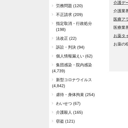
介護デ
労務問題 (120)
介護業
不正請求 (209)
医療ア
指定取消・行政処分
医療業
(198)
お薬タ
法改正 (22)
お薬の
訴訟・判決 (94)
個人情報漏えい (62)
集団感染・院内感染
(4,739)
新型コロナウイルス
(4,842)
虐待・身体拘束 (254)
わいせつ (67)
介護殺人 (165)
窃盗 (121)