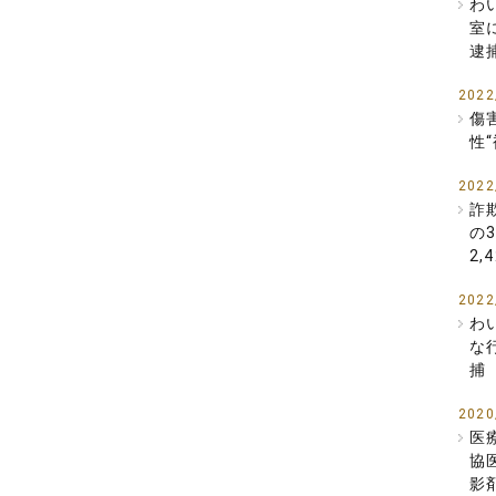
わ
室
逮
2022
傷
性
2022
詐
の
2
2022
わ
な
捕
2020
医
協
影