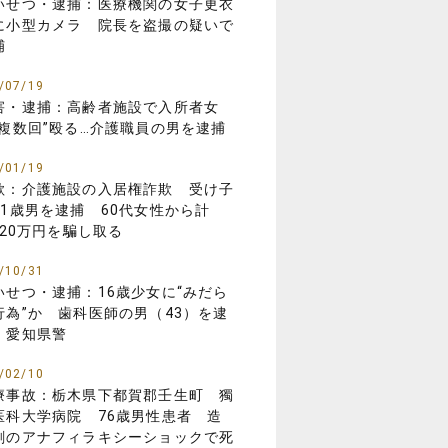
いせつ・逮捕：医療機関の女子更衣
に小型カメラ 院長を盗撮の疑いで
捕
/07/19
害・逮捕：高齢者施設で入所者女
“複数回”殴る…介護職員の男を逮捕
/01/19
欺：介護施設の入居権詐欺 受け子
31歳男を逮捕 60代女性から計
,420万円を騙し取る
/10/31
いせつ・逮捕：16歳少女に“みだら
行為”か 歯科医師の男（43）を逮
 愛知県警
/02/10
療事故：栃木県下都賀郡壬生町 獨
医科大学病院 76歳男性患者 造
剤のアナフィラキシーショックで死