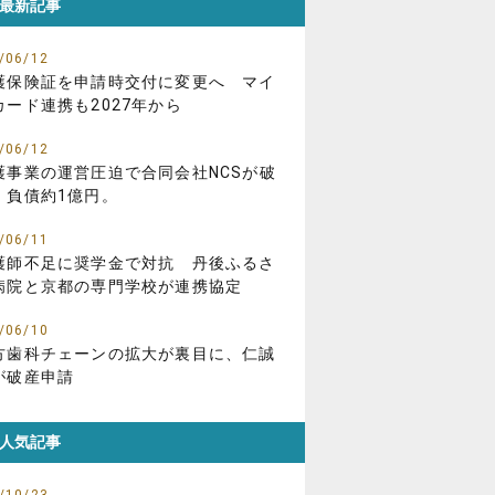
最新記事
/06/12
護保険証を申請時交付に変更へ マイ
カード連携も2027年から
/06/12
護事業の運営圧迫で合同会社NCSが破
、負債約1億円。
/06/11
護師不足に奨学金で対抗 丹後ふるさ
病院と京都の専門学校が連携協定
/06/10
方歯科チェーンの拡大が裏目に、仁誠
が破産申請
人気記事