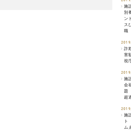
2019
施
別
ン
ス
職
2019
詐
害
視
2019
施
会
題
超
2019
施
ト
ム