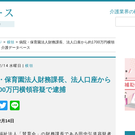
介護業界の
ジ
横領
病院・保育園法人財務課長、法人口座から約1700万円横領
- 介護データベース
2/14 水曜日 |
横領
・保育園法人財務課長、法人口座から
700万円横領容疑で逮捕
F
T
Li
a
wi
n
2月14日
c
tt
e
e
er
福祉法人「賛育会」の財務課長である田中弘道容疑者