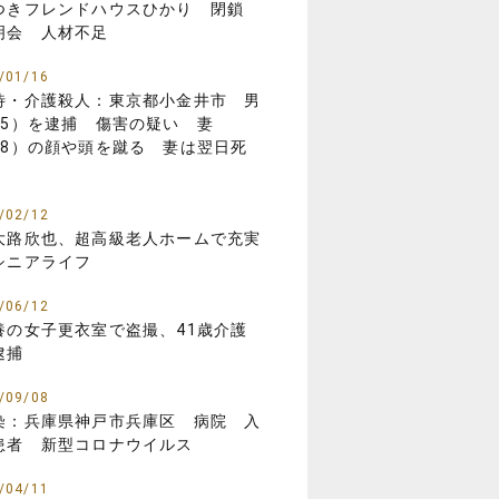
つきフレンドハウスひかり 閉鎖
明会 人材不足
/01/16
待・介護殺人：東京都小金井市 男
85）を逮捕 傷害の疑い 妻
88）の顔や頭を蹴る 妻は翌日死
/02/12
大路欣也、超高級老人ホームで充実
シニアライフ
/06/12
養の女子更衣室で盗撮、41歳介護
逮捕
/09/08
染：兵庫県神戸市兵庫区 病院 入
患者 新型コロナウイルス
/04/11