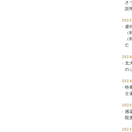
さ
説
2022
虐
（
（
亡
2024
北
の
2024
特
士
2020
感
院
2023