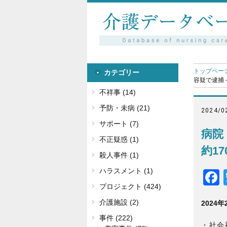
トップペー
カテゴリー
容疑で逮捕 
不祥事 (14)
予防・未病 (21)
2024/0
サポート (7)
病院
不正疑惑 (1)
約1
殺人事件 (1)
ハラスメント (1)
プロジェクト (424)
介護施設 (2)
2024年
事件 (222)
・社会