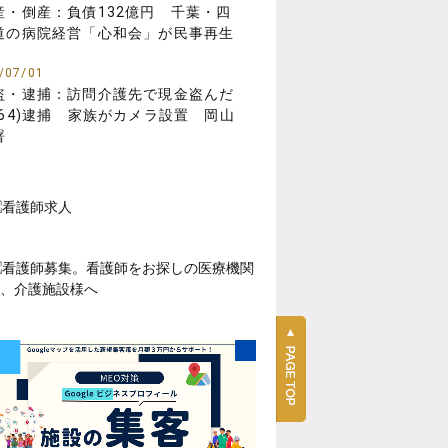
産・倒産：負債132億円 千葉・四
道の病院経営「心和会」が民事再生
/07/01
盗・逮捕：訪問介護先で現金盗んだ
(64)逮捕 家族がカメラ設置 岡山
署