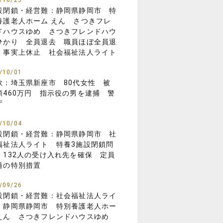
/10/23
設閉鎖・経営難：静岡県静岡市 特
養護老人ホーム えん さつきフレ
ドハウスゆめ さつきフレンドハウ
ひかり 全員退去 職員ほぼ全員退
 事実上休止 社会福祉法人ライト
/10/01
欺：埼玉県新座市 80代女性 被
額460万円 指示役の男を逮捕 警
庁
/10/04
設閉鎖・経営難：静岡県静岡市 社
福祉法人ライト 特養3施設閉鎖問
 132人の受け入れ先を確保 定員
過の特別措置
/09/26
設閉鎖・経営難：社会福祉法人ライ
 静岡県静岡市 特別養護老人ホー
えん さつきフレンドハウスゆめ