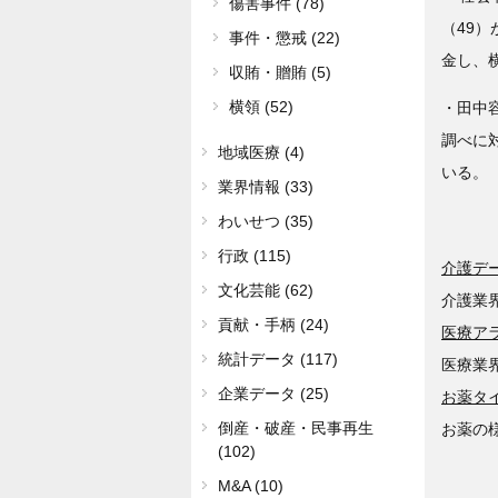
傷害事件 (78)
（49）
事件・懲戒 (22)
金し、
収賄・贈賄 (5)
横領 (52)
・田中
調べに
地域医療 (4)
いる。
業界情報 (33)
わいせつ (35)
行政 (115)
介護デ
文化芸能 (62)
介護業
貢献・手柄 (24)
医療ア
統計データ (117)
医療業
企業データ (25)
お薬タ
倒産・破産・民事再生
お薬の
(102)
M&A (10)