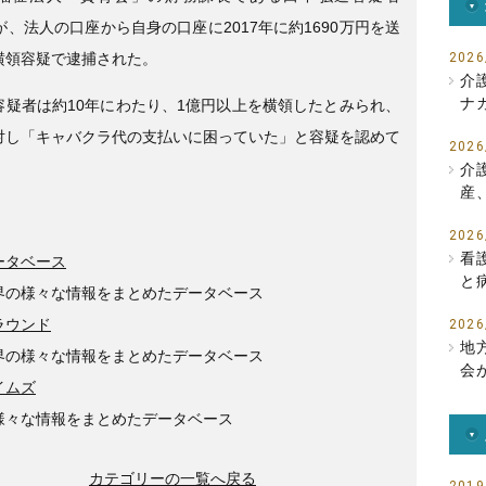
b
が、法人の口座から自身の口座に2017年に約1690万円を送
o
横領容疑で逮捕された。
2026
介
o
ナ
容疑者は約10年にわたり、1億円以上を横領したとみられ、
k
対し「キャバクラ代の支払いに困っていた」と容疑を認めて
2026
介
産
2026
看
ータベース
と
界の様々な情報をまとめたデータベース
ラウンド
2026
地
界の様々な情報をまとめたデータベース
会
イムズ
様々な情報をまとめたデータベース
カテゴリーの一覧へ戻る