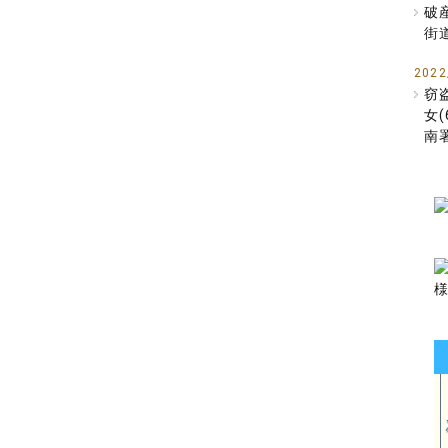
破
街
2022
窃
女
南