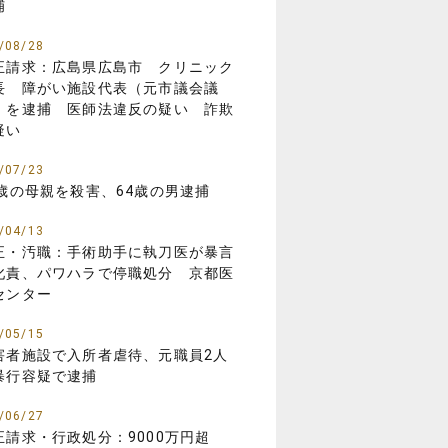
捕
/08/28
正請求：広島県広島市 クリニック
長 障がい施設代表（元市議会議
）を逮捕 医師法違反の疑い 詐欺
疑い
/07/23
1歳の母親を殺害、64歳の男逮捕
/04/13
正・汚職：手術助手に執刀医が暴言
叱責、パワハラで停職処分 京都医
センター
/05/15
害者施設で入所者虐待、元職員2人
暴行容疑で逮捕
/06/27
正請求・行政処分：9000万円超