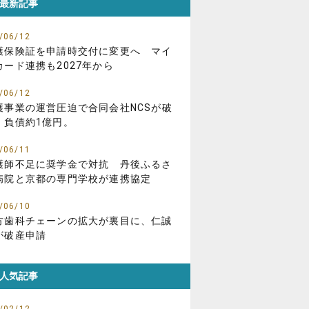
最新記事
/06/12
護保険証を申請時交付に変更へ マイ
カード連携も2027年から
/06/12
護事業の運営圧迫で合同会社NCSが破
、負債約1億円。
/06/11
護師不足に奨学金で対抗 丹後ふるさ
病院と京都の専門学校が連携協定
/06/10
方歯科チェーンの拡大が裏目に、仁誠
が破産申請
人気記事