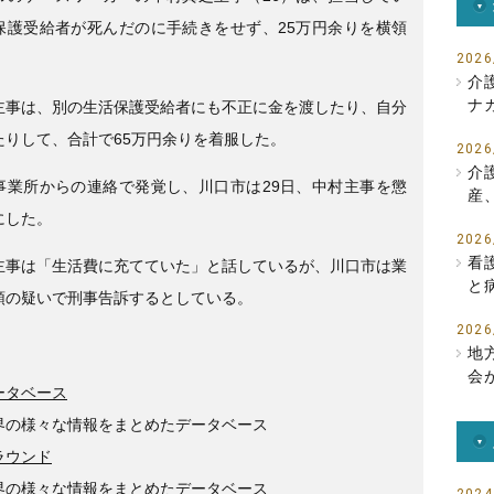
b
保護受給者が死んだのに手続きをせず、25万円余りを横領
o
2026
介
o
ナ
主事は、別の生活保護受給者にも不正に金を渡したり、自分
k
たりして、合計で65万円余りを着服した。
2026
介
事業所からの連絡で発覚し、川口市は29日、中村主事を懲
産
にした。
2026
看
主事は「生活費に充てていた」と話しているが、川口市は業
と
領の疑いで刑事告訴するとしている。
2026
地
会
ータベース
界の様々な情報をまとめたデータベース
ラウンド
界の様々な情報をまとめたデータベース