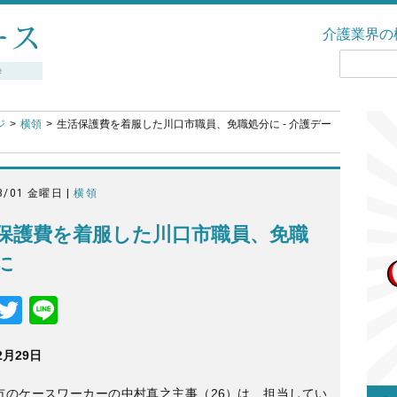
介護業界の
ジ
横領
生活保護費を着服した川口市職員、免職処分に - 介護デー
3/01 金曜日 |
横領
保護費を着服した川口市職員、免職
に
F
T
Li
a
wi
n
2月29
日
c
tt
e
e
er
市のケースワーカーの中村真之主事（26）は、担当してい