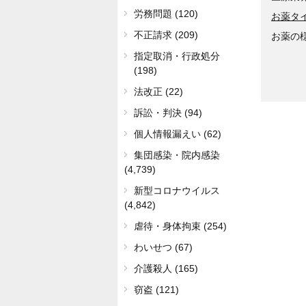
労務問題 (120)
お薬タ
不正請求 (209)
お薬の
指定取消・行政処分
(198)
法改正 (22)
訴訟・判決 (94)
個人情報漏えい (62)
集団感染・院内感染
(4,739)
新型コロナウイルス
(4,842)
虐待・身体拘束 (254)
わいせつ (67)
介護殺人 (165)
窃盗 (121)