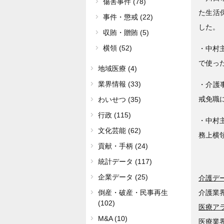
傷害事件 (78)
た生活
事件・懲戒 (22)
した。
収賄・贈賄 (5)
横領 (52)
・中村
で使っ
地域医療 (4)
業界情報 (33)
・介護
戒免職
わいせつ (35)
行政 (115)
・中村
文化芸能 (62)
務上横
貢献・手柄 (24)
統計データ (117)
企業データ (25)
介護デ
介護業
倒産・破産・民事再生
(102)
医療ア
M&A (10)
医療業