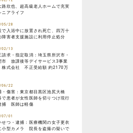
/02/12
大路欣也、超高級老人ホームで充実
シニアライフ
/05/28
設で入浴中に放置され死亡、四万十
の障害者支援施設に利用停止処分
/02/13
正請求・指定取消：埼玉県所沢市・
間市 放課後等デイサービス3事業
 株式会社 不正受給額 約2170万
/06/22
捕・傷害：東京都目黒区池尻大橋
科で患者が女性医師を切りつけ現行
逮捕 医師は軽傷
/07/01
いせつ・逮捕：医療機関の女子更衣
に小型カメラ 院長を盗撮の疑いで