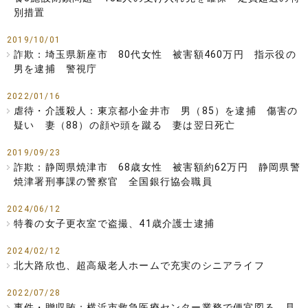
別措置
2019/10/01
詐欺：埼玉県新座市 80代女性 被害額460万円 指示役の
男を逮捕 警視庁
2022/01/16
虐待・介護殺人：東京都小金井市 男（85）を逮捕 傷害の
疑い 妻（88）の顔や頭を蹴る 妻は翌日死亡
2019/09/23
詐欺：静岡県焼津市 68歳女性 被害額約62万円 静岡県警
焼津署刑事課の警察官 全国銀行協会職員
2024/06/12
特養の女子更衣室で盗撮、41歳介護士逮捕
2024/02/12
北大路欣也、超高級老人ホームで充実のシニアライフ
2022/07/28
事件・贈収賄：横浜市救急医療センター業務で便宜図る 見