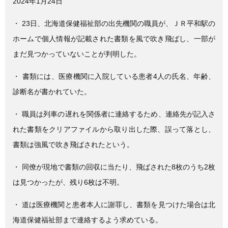
e
er
2024年1月24日
b
・ 23日、北海道保健福祉部の出先機関の職員が、ＪＲ平和駅の
o
ホームで個人情報が記載された書類を風で吹き飛ばし、一部が
o
まだ見つかっていないことが判明した。
k
・ 書類には、医療機関に入院している患者4人の氏名、年齢、
診断名が書かれていた。
・ 職員は列車の遅れを関係者に連絡するため、連絡先が記入さ
れた書類をクリアファイルから取り出した際、誤って落とし、
書類は強風で吹き飛ばされたという。
・ 同僚が現地で書類の回収に当たり、飛ばされた8枚のうち2枚
は見つかったが、残り6枚は不明。
・ 道は医療機関と患者本人に謝罪し、書類を見つけた場合は北
海道保健福祉部まで連絡するよう求めている。