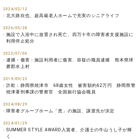
2024/02/12
北大路欣也、超高級老人ホームで充実のシニアライフ
2026/05/28
施設で入浴中に放置され死亡、四万十市の障害者支援施設に
利用停止処分
2022/07/06
逮捕・傷害：施設利用者に傷害、容疑の職員逮捕 熊本県球
磨郡水上村
2019/09/23
詐欺：静岡県焼津市 68歳女性 被害額約62万円 静岡県警
焼津署刑事課の警察官 全国銀行協会職員
2024/08/29
障害者グループホーム「恵」の施設、譲渡先が決定
2024/01/29
SUMMER STYLE AWARD入賞者、介護士の牛山うし子が輝
く