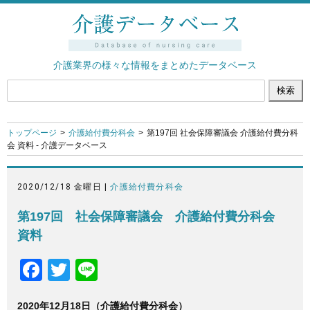
介護業界の様々な情報をまとめたデータベース
トップページ
介護給付費分科会
第197回 社会保障審議会 介護給付費分科
会 資料 - 介護データベース
2020/12/18 金曜日 |
介護給付費分科会
第197回 社会保障審議会 介護給付費分科会
資料
F
T
Li
a
wi
n
2020年12月18日（介護給付費分科会）