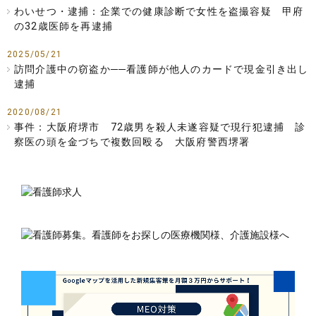
わいせつ・逮捕：企業での健康診断で女性を盗撮容疑 甲府
の32歳医師を再逮捕
2025/05/21
訪問介護中の窃盗か──看護師が他人のカードで現金引き出し
逮捕
2020/08/21
事件：大阪府堺市 72歳男を殺人未遂容疑で現行犯逮捕 診
察医の頭を金づちで複数回殴る 大阪府警西堺署