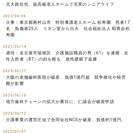
北大路欣也、超高級老人ホームで充実のシニアライフ
2022/06/06
火事：東京都東村山市 特別養護老人ホーム 松寿園 死者17
名 負傷者25人 リネン室から出火 社会福祉法人 昭青会松
寿園
2021/05/14
虐待：名古屋市瑞穂区 介護施設職員の男（61）を逮捕 女
性入所者（87）の顔を殴る 急性硬膜下血腫
2025/02/27
大阪の老舗歯科医院が破産、負債1億円超 競争激化や経営
難が影響
2026/06/10
地方歯科チェーンの拡大が裏目に、仁誠会が破産申請
2026/06/12
介護事業の運営圧迫で合同会社NCSが破産、負債約1億円。
2022/07/07