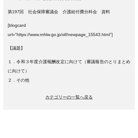
c
tt
e
e
er
第197回 社会保障審議会 介護給付費分科会 資料
b
[blogcard
o
url=”https://www.mhlw.go.jp/stf/newpage_15543.html”]
o
【議題】
k
１．令和３年度介護報酬改定に向けて（審議報告のとりまとめ
に向けて）
２．その他
カテゴリーの一覧へ戻る