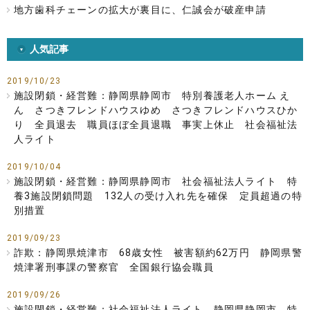
地方歯科チェーンの拡大が裏目に、仁誠会が破産申請
人気記事
2019/10/23
施設閉鎖・経営難：静岡県静岡市 特別養護老人ホーム え
ん さつきフレンドハウスゆめ さつきフレンドハウスひか
り 全員退去 職員ほぼ全員退職 事実上休止 社会福祉法
人ライト
2019/10/04
施設閉鎖・経営難：静岡県静岡市 社会福祉法人ライト 特
養3施設閉鎖問題 132人の受け入れ先を確保 定員超過の特
別措置
2019/09/23
詐欺：静岡県焼津市 68歳女性 被害額約62万円 静岡県警
焼津署刑事課の警察官 全国銀行協会職員
2019/09/26
施設閉鎖・経営難：社会福祉法人ライト 静岡県静岡市 特