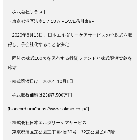
c
tt
e
e
er
・株式会社ソラスト
b
・東京都港区港南1-7-18 A-PLACE品川東6F
o
・2020年8月13日、日本エルダリーケアサービスの全株式を取
o
得し、子会社化することを決定
k
・同社の株式100％を保有する投資ファンドと株式譲渡契約を
締結
・株式譲渡日は、2020年10月1日
・株式取得価額は23億7,500万円
[blogcard url=”https://www.solasto.co.jp/”]
・株式会社日本エルダリーケアサービス
・東京都港区芝公園三丁目4番30号 32芝公園ビル7階