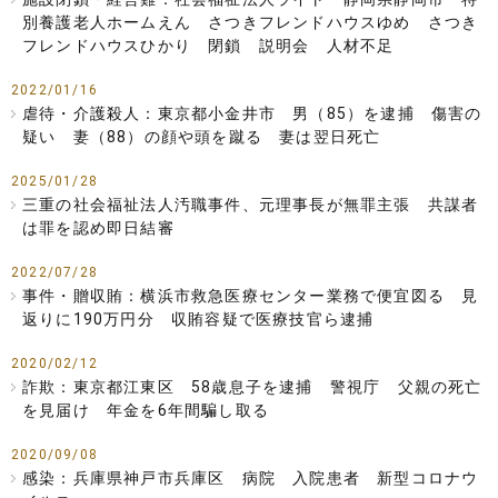
別養護老人ホームえん さつきフレンドハウスゆめ さつき
フレンドハウスひかり 閉鎖 説明会 人材不足
2022/01/16
虐待・介護殺人：東京都小金井市 男（85）を逮捕 傷害の
疑い 妻（88）の顔や頭を蹴る 妻は翌日死亡
2025/01/28
三重の社会福祉法人汚職事件、元理事長が無罪主張 共謀者
は罪を認め即日結審
2022/07/28
事件・贈収賄：横浜市救急医療センター業務で便宜図る 見
返りに190万円分 収賄容疑で医療技官ら逮捕
2020/02/12
詐欺：東京都江東区 58歳息子を逮捕 警視庁 父親の死亡
を見届け 年金を6年間騙し取る
2020/09/08
感染：兵庫県神戸市兵庫区 病院 入院患者 新型コロナウ