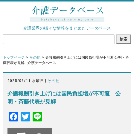
介護業界の様々な情報をまとめたデータベース
トップページ
その他
介護報酬引き上げには国民負担増が不可避 公明・斉
藤代表が見解 - 介護データベース
2025/06/11 水曜日 |
その他
介護報酬引き上げには国民負担増が不可避 公
明・斉藤代表が見解
F
T
Li
a
wi
n