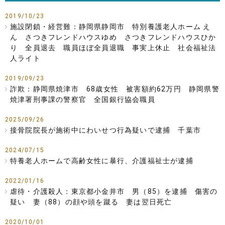
2019/10/23
施設閉鎖・経営難：静岡県静岡市 特別養護老人ホーム え
ん さつきフレンドハウスゆめ さつきフレンドハウスひか
り 全員退去 職員ほぼ全員退職 事実上休止 社会福祉法
人ライト
2019/09/23
詐欺：静岡県焼津市 68歳女性 被害額約62万円 静岡県警
焼津署刑事課の警察官 全国銀行協会職員
2025/09/26
接骨院院長が施術中にわいせつ行為疑いで逮捕 千葉市
2024/07/15
特養老人ホームで高齢女性に暴行、介護福祉士が逮捕
2022/01/16
虐待・介護殺人：東京都小金井市 男（85）を逮捕 傷害の
疑い 妻（88）の顔や頭を蹴る 妻は翌日死亡
2020/10/01