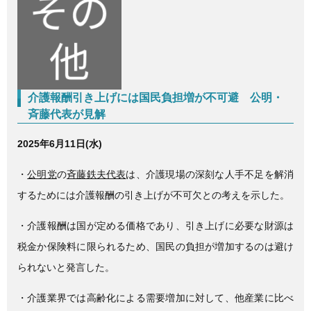
c
tt
e
e
er
b
o
o
介護報酬引き上げには国民負担増が不可避 公明・
k
斉藤代表が見解
2025年6月11日(水)
・
公明党
の
斉藤鉄夫代表
は、介護現場の深刻な人手不足を解消
するためには介護報酬の引き上げが不可欠との考えを示した。
・介護報酬は国が定める価格であり、引き上げに必要な財源は
税金か保険料に限られるため、国民の負担が増加するのは避け
られないと発言した。
・介護業界では高齢化による需要増加に対して、他産業に比べ