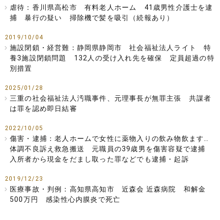
虐待：香川県高松市 有料老人ホーム 41歳男性介護士を逮
捕 暴行の疑い 掃除機で髪を吸引（続報あり）
2019/10/04
施設閉鎖・経営難：静岡県静岡市 社会福祉法人ライト 特
養3施設閉鎖問題 132人の受け入れ先を確保 定員超過の特
別措置
2025/01/28
三重の社会福祉法人汚職事件、元理事長が無罪主張 共謀者
は罪を認め即日結審
2022/10/05
傷害・逮捕：老人ホームで女性に薬物入りの飲み物飲ます…
体調不良訴え救急搬送 元職員の39歳男を傷害容疑で逮捕
入所者から現金をだまし取った罪などでも逮捕・起訴
2019/12/23
医療事故・判例：高知県高知市 近森会 近森病院 和解金
500万円 感染性心内膜炎で死亡