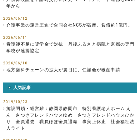
年から
2026/06/12
介護事業の運営圧迫で合同会社NCSが破産、負債約1億円。
2026/06/11
看護師不足に奨学金で対抗 丹後ふるさと病院と京都の専門
学校が連携協定
2026/06/10
地方歯科チェーンの拡大が裏目に、仁誠会が破産申請
人気記事
2019/10/23
施設閉鎖・経営難：静岡県静岡市 特別養護老人ホーム え
ん さつきフレンドハウスゆめ さつきフレンドハウスひか
り 全員退去 職員ほぼ全員退職 事実上休止 社会福祉法
人ライト