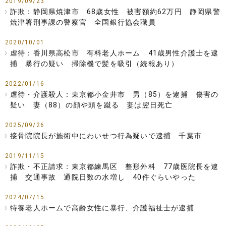
2019/09/23
詐欺：静岡県焼津市 68歳女性 被害額約62万円 静岡県警
焼津署刑事課の警察官 全国銀行協会職員
2020/10/01
虐待：香川県高松市 有料老人ホーム 41歳男性介護士を逮
捕 暴行の疑い 掃除機で髪を吸引（続報あり）
2022/01/16
虐待・介護殺人：東京都小金井市 男（85）を逮捕 傷害の
疑い 妻（88）の顔や頭を蹴る 妻は翌日死亡
2025/09/26
接骨院院長が施術中にわいせつ行為疑いで逮捕 千葉市
2019/11/15
詐欺・不正請求：東京都練馬区 整形外科 77歳医院長を逮
捕 交通事故 通院日数の水増し 40件ぐらいやった
2024/07/15
特養老人ホームで高齢女性に暴行、介護福祉士が逮捕