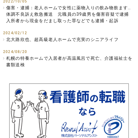
2022/10/05
傷害・逮捕：老人ホームで女性に薬物入りの飲み物飲ます…
体調不良訴え救急搬送 元職員の39歳男を傷害容疑で逮捕
入所者から現金をだまし取った罪などでも逮捕・起訴
2024/02/12
北大路欣也、超高級老人ホームで充実のシニアライフ
2024/08/20
札幌の特養ホームで入居者が高温風呂で死亡、介護福祉士を
書類送検