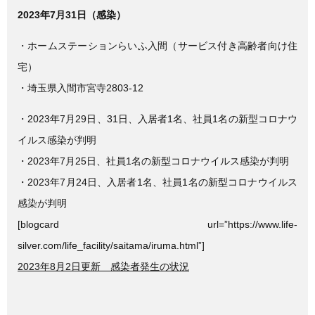
a
wi
n
2023年7月31日（感染）
c
tt
e
e
er
・ホームステーションらいふ入間（サービス付き高齢者向け住
b
宅）
o
・埼玉県入間市宮寺2803‐12
o
・2023年7月29日、31日、入居者1名、社員1名の新型コロナウ
k
イルス感染が判明
・2023年7月25日、社員1名の新型コロナウイルス感染が判明
・2023年7月24日、入居者1名、社員1名の新型コロナウイルス
感染が判明
[blogcard url=”https://www.life-
silver.com/life_facility/saitama/iruma.html”]
2023年8月2日更新 感染者発生の状況