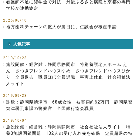
看護師不足に奨学金で対抗 丹後ふるさと病院と京都の専門
学校が連携協定
2026/06/10
地方歯科チェーンの拡大が裏目に、仁誠会が破産申請
人気記事
2019/10/23
施設閉鎖・経営難：静岡県静岡市 特別養護老人ホーム え
ん さつきフレンドハウスゆめ さつきフレンドハウスひか
り 全員退去 職員ほぼ全員退職 事実上休止 社会福祉法
人ライト
2019/09/23
詐欺：静岡県焼津市 68歳女性 被害額約62万円 静岡県警
焼津署刑事課の警察官 全国銀行協会職員
2019/10/04
施設閉鎖・経営難：静岡県静岡市 社会福祉法人ライト 特
養3施設閉鎖問題 132人の受け入れ先を確保 定員超過の特