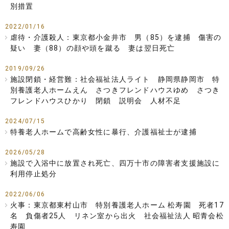
別措置
2022/01/16
虐待・介護殺人：東京都小金井市 男（85）を逮捕 傷害の
疑い 妻（88）の顔や頭を蹴る 妻は翌日死亡
2019/09/26
施設閉鎖・経営難：社会福祉法人ライト 静岡県静岡市 特
別養護老人ホームえん さつきフレンドハウスゆめ さつき
フレンドハウスひかり 閉鎖 説明会 人材不足
2024/07/15
特養老人ホームで高齢女性に暴行、介護福祉士が逮捕
2026/05/28
施設で入浴中に放置され死亡、四万十市の障害者支援施設に
利用停止処分
2022/06/06
火事：東京都東村山市 特別養護老人ホーム 松寿園 死者17
名 負傷者25人 リネン室から出火 社会福祉法人 昭青会松
寿園