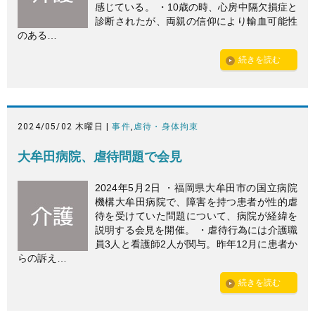
感じている。 ・10歳の時、心房中隔欠損症と
診断されたが、両親の信仰により輸血可能性
のある…
続きを読む
2024/05/02 木曜日 |
事件
,
虐待・身体拘束
大牟田病院、虐待問題で会見
2024年5月2日 ・福岡県大牟田市の国立病院
機構大牟田病院で、障害を持つ患者が性的虐
待を受けていた問題について、病院が経緯を
説明する会見を開催。 ・虐待行為には介護職
員3人と看護師2人が関与。昨年12月に患者か
らの訴え…
続きを読む