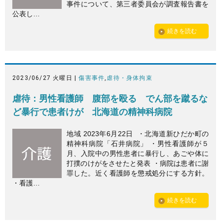
事件について、第三者委員会が調査報告書を
公表し…
続きを読む
2023/06/27 火曜日 |
傷害事件
,
虐待・身体拘束
虐待：男性看護師 腹部を殴る でん部を蹴るな
ど暴行で患者けが 北海道の精神科病院
地域 2023年6月22日 ・北海道新ひだか町の
精神科病院「石井病院」 ・男性看護師が５
月、入院中の男性患者に暴行し、あごや体に
打撲のけがをさせたと発表 ・病院は患者に謝
罪した。近く看護師を懲戒処分にする方針。
・看護…
続きを読む