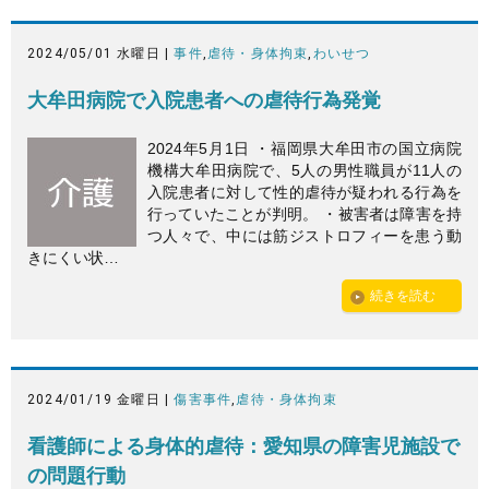
2024/05/01 水曜日 |
事件
,
虐待・身体拘束
,
わいせつ
大牟田病院で入院患者への虐待行為発覚
2024年5月1日 ・福岡県大牟田市の国立病院
機構大牟田病院で、5人の男性職員が11人の
入院患者に対して性的虐待が疑われる行為を
行っていたことが判明。 ・被害者は障害を持
つ人々で、中には筋ジストロフィーを患う動
きにくい状…
続きを読む
2024/01/19 金曜日 |
傷害事件
,
虐待・身体拘束
看護師による身体的虐待：愛知県の障害児施設で
の問題行動