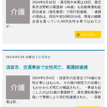
2024年5月18日 ・鹿児島中央署は18日、鹿児
島市吉野町の看護師（46歳）を自動車運転処
罰法違反（過失傷害）で現行犯逮捕。 ・逮捕
の理由は、同日午前10時25分頃、県道の横断
歩道を渡っていた60代女性を車ではねてけ
が…
続きを読む
2024/05/05 日曜日 |
交通事故
須坂市、交通事故で女性死亡、看護師逮捕
2024年5月4日 ・須坂市の交差点で74歳の女
性が車にはねられ、その後の病院での治療に
もかかわらず死亡が確認された。 ・事故を起
こしたのは51歳の看護師で、過失運転致傷の
疑いで警察により現行犯逮捕された。 ・容疑
者は容…