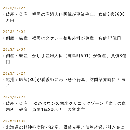
2023/07/27
破産・倒産：福岡の産婦人科医院が事業停止、負債3億3600
万円
2023/12/04
倒産・破産：福岡のタケシマ整形外科が倒産、負債12億円
2023/12/04
倒産・破産：かしま産婦人科（鹿島町501）が倒産、負債3億
円
2023/10/24
逮捕：医師(30)が看護師にわいせつ行為、訪問診療時に 江東
区
2023/07/24
破産・倒産： ゆめタウン久留米クリニックゾーン「癒しの森
内科」破産、負債1億2000万 久留米市
2025/01/30
北海道の精神科病院が破産、累積赤字と債務超過が引き金に