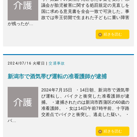
議会が胎児被害に関する処罰規定の見直しを
国に求める意見書を全会一致で可決した。事
故では帝王切開で生まれた子どもに重い障害
が残ったが…
続きを読む
2024/07/16 火曜日 |
交通事故
新潟市で酒気帯び運転の准看護師が逮捕
2024年7月15日 ・14日朝、新潟市で酒気帯
び運転し、バイクと衝突した准看護師が逮
捕。 ・逮捕されたのは新潟市西蒲区の60歳の
准看護師。 ・女は14日午前7時半前、十字路
交差点でバイクと衝突し、逃走した疑い。 ・
バ…
続きを読む