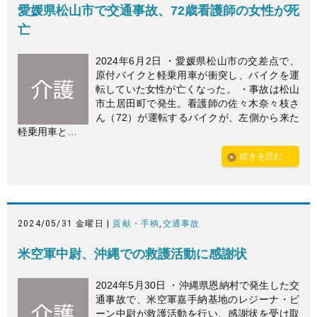
愛媛県松山市で交通事故、72歳看護師の女性が死
亡
2024年6月2日 ・愛媛県松山市の交差点で、
原付バイクと軽乗用車が衝突し、バイクを運
転していた女性が亡くなった。 ・事故は松山
市土居田町で発生。看護師の佐々木奈々枝さ
ん（72）が運転するバイクが、左側から来た
軽乗用車と…
続きを読む
2024/05/31 金曜日 |
貢献・手柄
,
交通事故
米空軍中尉、沖縄での救護活動に感謝状
2024年5月30日 ・沖縄県恩納村で発生した交
通事故で、米空軍嘉手納基地のレジーナ・ビ
ーン中尉が救護活動を行い、感謝状を受け取