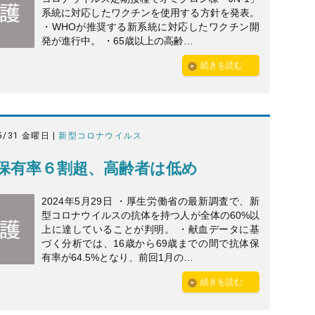
系統に対応したワクチンを使用する方針を発表。
・WHOが推奨する新系統に対応したワクチン開
発が進行中。 ・65歳以上の高齢…
続きを読む
5/31 金曜日 |
新型コロナウイルス
保有率６割超、高齢者は低め
2024年5月29日 ・厚生労働省の最新調査で、新
型コロナウイルスの抗体を持つ人が全体の60%以
上に達していることが判明。 ・献血データに基
づく分析では、16歳から69歳までの間で抗体保
有率が64.5%となり、前回1月の…
続きを読む