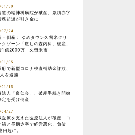
/01/30
海道の精神科病院が破産、累積赤字
債務超過が引き金に
/07/24
産・倒産： ゆめタウン久留米クリ
ックゾーン「癒しの森内科」破産、
債1億2000万 久留米市
/01/05
阪府で新型コロナ検査補助金詐欺、
8人を逮捕
/01/15
療法人「良仁会」、破産手続き開始
決定を受け倒産
/04/27
域医療を支えた医療法人が破産 コ
ナ禍と長期赤字で経営悪化、負債
3億円超に。