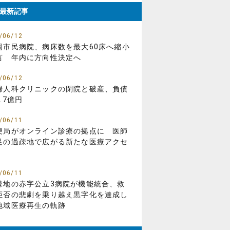
最新記事
/06/12
岡市民病院、病床数を最大60床へ縮小
言 年内に方向性決定へ
/06/12
婦人科クリニックの閉院と破産、負債
.7億円
/06/11
便局がオンライン診療の拠点に 医師
足の過疎地で広がる新たな医療アクセ
/06/11
疎地の赤字公立3病院が機能統合、救
拒否の悲劇を乗り越え黒字化を達成し
地域医療再生の軌跡