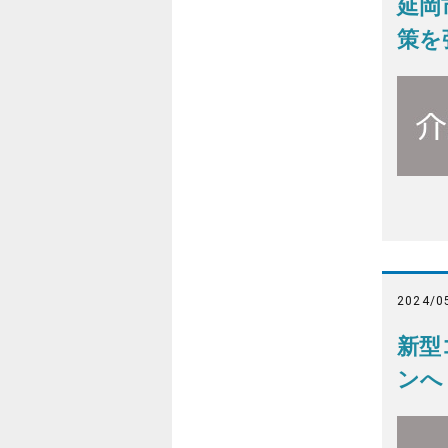
延岡
策を
2024/0
新型
ンへ