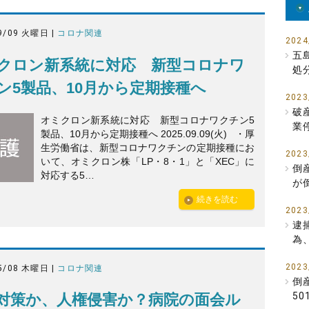
9/09 火曜日 |
コロナ関連
2024
五
クロン新系統に対応 新型コロナワ
処
ン5製品、10月から定期接種へ
2023
破
オミクロン新系統に対応 新型コロナワクチン5
業
製品、10月から定期接種へ 2025.09.09(火) ・厚
生労働省は、新型コロナワクチンの定期接種にお
2023
いて、オミクロン株「LP・8・1」と「XEC」に
倒
対応する5…
が
続きを読む
2023
逮
為
2023
5/08 木曜日 |
コロナ関連
倒
5
対策か、人権侵害か？病院の面会ル