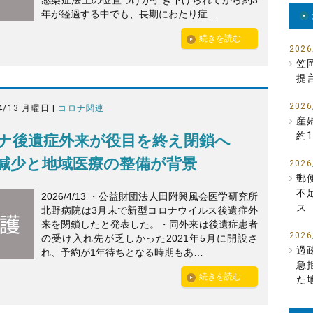
感染症法上の位置づけが引き下げられてから約3
年が経過する中でも、長期にわたり症…
続きを読む
2026
笠
提
2026
4/13 月曜日 |
コロナ関連
産
約1
ナ後遺症外来が役目を終え閉鎖へ
減少と地域医療の整備が背景
2026
郵
不
2026/4/13 ・公益財団法人田附興風会医学研究所
ス
北野病院は3月末で新型コロナウイルス後遺症外
来を閉鎖したと発表した。・同外来は後遺症患者
2026
の受け入れ先が乏しかった2021年5月に開設さ
過
れ、予約が1年待ちとなる時期もあ…
急
続きを読む
た