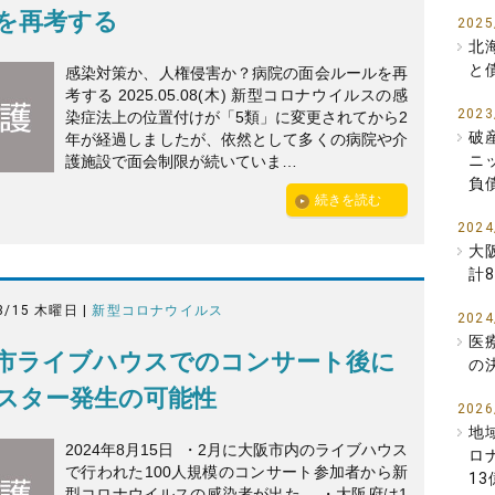
を再考する
2025
北
と
感染対策か、人権侵害か？病院の面会ルールを再
考する 2025.05.08(木) 新型コロナウイルスの感
2023
染症法上の位置付けが「5類」に変更されてから2
破
年が経過しましたが、依然として多くの病院や介
ニ
護施設で面会制限が続いていま…
負
続きを読む
2024
大
計
8/15 木曜日 |
新型コロナウイルス
2024
医
市ライブハウスでのコンサート後に
の
スター発生の可能性
2026
地
2024年8月15日 ・2月に大阪市内のライブハウス
ロ
で行われた100人規模のコンサート参加者から新
1
型コロナウイルスの感染者が出た。 ・大阪府は1