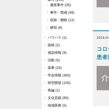
傷害事件 (35)
事件・懲戒 (48)
収賄・贈賄 (12)
横領 (8)
パワハラ (1)
2026/0
脱税 (2)
コロ
感染情報 (9)
患者
活動 (5)
薬事 (24)
学会情報 (365)
研究開発 (105)
再編 (1)
文化芸能 (80)
地域医療 (5)