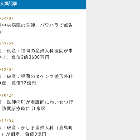
人気記事
/04/07
島中央病院の医師、パワハラで戒告
分
/07/27
産・倒産：福岡の産婦人科医院が事
停止、負債3億3600万円
/12/04
産・破産：福岡のタケシマ整形外科
倒産、負債12億円
/10/24
捕：医師(30)が看護師にわいせつ行
、訪問診療時に 江東区
/12/04
産・破産：かしま産婦人科（鹿島町
01）が倒産、負債3億円