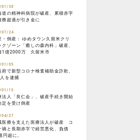
/01/30
海道の精神科病院が破産、累積赤字
債務超過が引き金に
/07/24
産・倒産： ゆめタウン久留米クリ
ックゾーン「癒しの森内科」破産、
債1億2000万 久留米市
/01/05
阪府で新型コロナ検査補助金詐欺、
8人を逮捕
/01/15
療法人「良仁会」、破産手続き開始
決定を受け倒産
/04/27
域医療を支えた医療法人が破産 コ
ナ禍と長期赤字で経営悪化、負債
3億円超に。