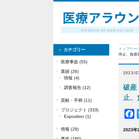
トップペー
カテゴリー
停止、負債3
医療事故 (55)
業績 (26)
2023/0
情報 (4)
破産
調査報告 (12)
止、
貢献・手柄 (11)
プロジェクト (333)
Exposition (1)
情報 (29)
2023
事件 (190)