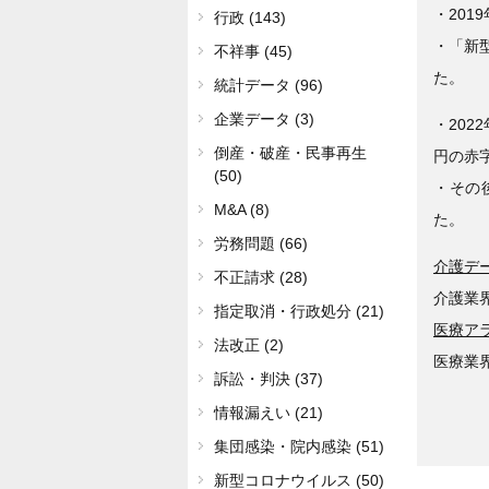
・201
行政 (143)
・「新
不祥事 (45)
た。
統計データ (96)
企業データ (3)
・202
倒産・破産・民事再生
円の赤
(50)
・その
M&A (8)
た。
労務問題 (66)
介護デ
不正請求 (28)
介護業
指定取消・行政処分 (21)
医療ア
法改正 (2)
医療業
訴訟・判決 (37)
情報漏えい (21)
集団感染・院内感染 (51)
新型コロナウイルス (50)