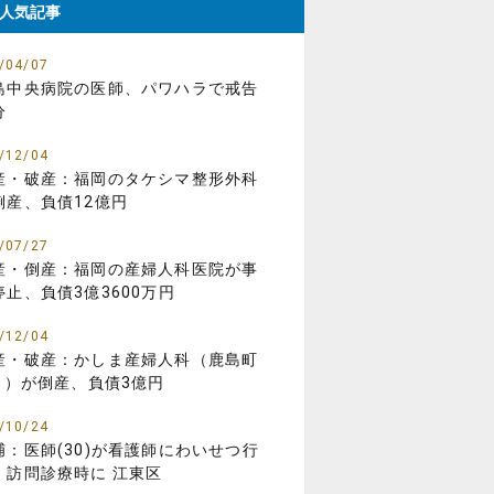
人気記事
/04/07
島中央病院の医師、パワハラで戒告
分
/12/04
産・破産：福岡のタケシマ整形外科
倒産、負債12億円
/07/27
産・倒産：福岡の産婦人科医院が事
停止、負債3億3600万円
/12/04
産・破産：かしま産婦人科（鹿島町
01）が倒産、負債3億円
/10/24
捕：医師(30)が看護師にわいせつ行
、訪問診療時に 江東区