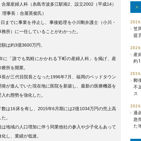
e
er
合屋産婦人科（糸島市波多江駅南2、設立2002（平成14）
b
月、理事長：合屋英俊氏）
o
28日までに事業を停止し、事後処理を小川剛弁護士（小川・
2026
笠
事務所）に一任していることがわかった。
o
提
k
額は約3億3600万円。
2026
産
26年に「誰でも気軽にかかれる下町の産婦人科」を掲げ、産
約1
診療所を開業。
2026
事長が三代目院長となった1996年7月、福岡のベッドタウン
郵
開発が進んでいた現在地に医院を新築し、最新の医療機器を
不
ス
受入れ態勢を強化した。
2026
数は16床を有し、2015年6月期には2億1034万円の売上高
過
した。
急
た
後は地域の人口増加に伴う同業他社の参入や少子化もあって
激化し、業績が低迷。