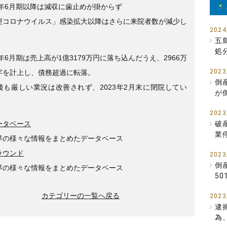
9年6月期以降は減収に歯止めが掛からず
型コロナウイルス」感染拡大以降はさらに来院者数が減少し
2024
五
処
2年6月期は売上高が1億3179万円に落ち込んだうえ、2966万
2023
字を計上し、債務超過に転落。
倒
後も厳しい業況は改善されず、2023年2月末に閉院してい
が
2023
ータベース
破
業
界の様々な情報をまとめたデータベース
ラウンド
2023
倒
界の様々な情報をまとめたデータベース
5
カテゴリーの一覧へ戻る
2023
逮
為