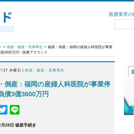
医療業界の
ジ
倒産・破産・民事再生
破産・倒産：福岡の産婦人科医院が事業
億3600万円 - 医療アラウンド
7/27 木曜日 |
倒産・破産・民事再生
・倒産：福岡の産婦人科医院が事業停
負債3億3600万円
F
T
Li
a
wi
n
年2月28日 破産手続き
c
tt
e