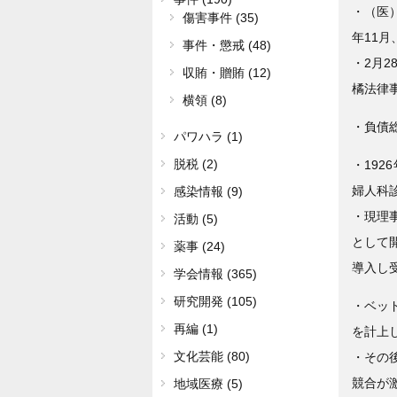
・（医）
傷害事件 (35)
年11
事件・懲戒 (48)
・2月
収賄・贈賄 (12)
橘法律
横領 (8)
・負債総
パワハラ (1)
脱税 (2)
・19
婦人科
感染情報 (9)
・現理
活動 (5)
として
薬事 (24)
導入し
学会情報 (365)
研究開発 (105)
・ベッド
再編 (1)
を計上
文化芸能 (80)
・その
競合が
地域医療 (5)