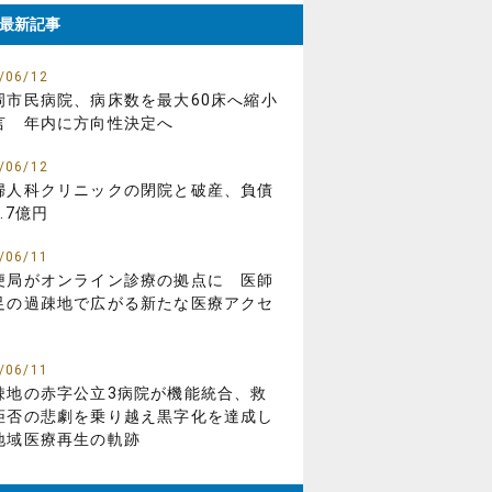
最新記事
/06/12
岡市民病院、病床数を最大60床へ縮小
言 年内に方向性決定へ
/06/12
婦人科クリニックの閉院と破産、負債
.7億円
/06/11
便局がオンライン診療の拠点に 医師
足の過疎地で広がる新たな医療アクセ
/06/11
疎地の赤字公立3病院が機能統合、救
拒否の悲劇を乗り越え黒字化を達成し
地域医療再生の軌跡