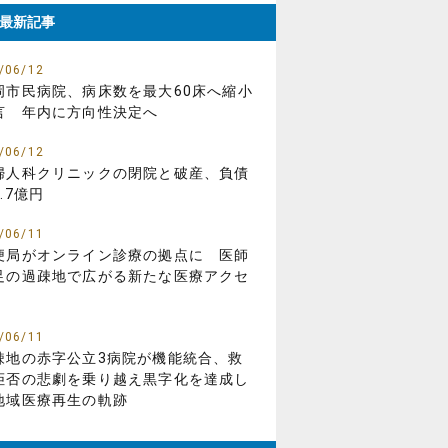
最新記事
/06/12
岡市民病院、病床数を最大60床へ縮小
言 年内に方向性決定へ
/06/12
婦人科クリニックの閉院と破産、負債
.7億円
/06/11
便局がオンライン診療の拠点に 医師
足の過疎地で広がる新たな医療アクセ
/06/11
疎地の赤字公立3病院が機能統合、救
拒否の悲劇を乗り越え黒字化を達成し
地域医療再生の軌跡