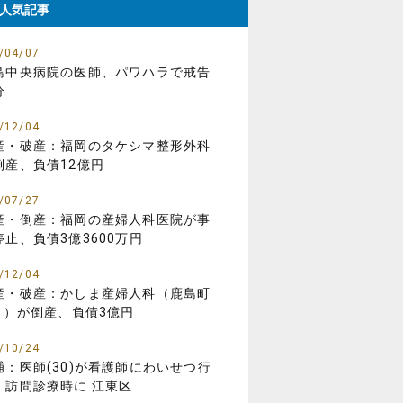
人気記事
/04/07
島中央病院の医師、パワハラで戒告
分
/12/04
産・破産：福岡のタケシマ整形外科
倒産、負債12億円
/07/27
産・倒産：福岡の産婦人科医院が事
停止、負債3億3600万円
/12/04
産・破産：かしま産婦人科（鹿島町
01）が倒産、負債3億円
/10/24
捕：医師(30)が看護師にわいせつ行
、訪問診療時に 江東区