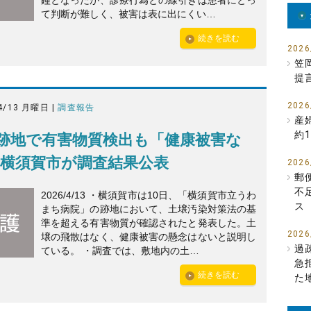
鐘となったが、診療行為との線引きは患者にとっ
て判断が難しく、被害は表に出にくい…
続きを読む
2026
笠
提
2026
4/13 月曜日 |
調査報告
産
約1
跡地で有害物質検出も「健康被害な
 横須賀市が調査結果公表
2026
郵
不
2026/4/13 ・横須賀市は10日、「横須賀市立うわ
ス
まち病院」の跡地において、土壌汚染対策法の基
準を超える有害物質が確認されたと発表した。土
2026
壌の飛散はなく、健康被害の懸念はないと説明し
過
ている。 ・調査では、敷地内の土…
急
続きを読む
た