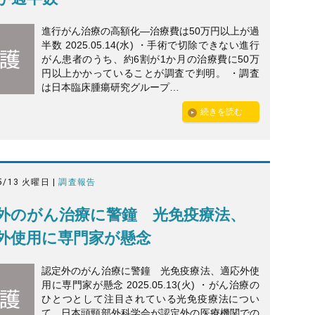
進行がん治療の高額化—治療費は50万円以上が過
半数 2025.05.14(水) ・手術で切除できない進行
がん患者のうち、約6割が1か月の治療費に50万
円以上かかっていることが調査で判明。 ・調査
は日本臨床腫瘍研究グループ…
続きを読む
5/13 火曜日 |
調査報告
外のがん治療に警鐘 光免疫療法、
外使用に専門家が懸念
認定外のがん治療に警鐘 光免疫療法、適応外使
用に専門家が懸念 2025.05.13(火) ・がん治療の
ひとつとして注目されている光免疫療法につい
て、日本頭頸部外科学会が認定外の医療機関での