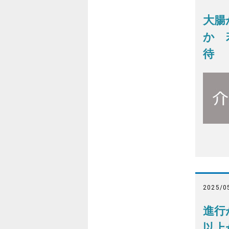
大腸
か 
待
2025/0
進行
以上