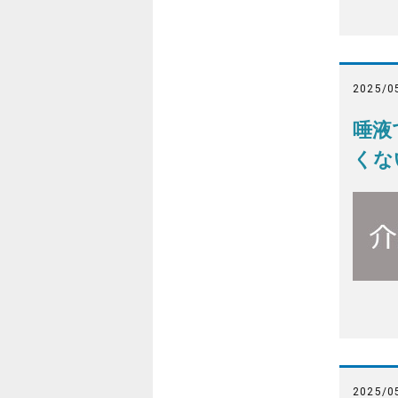
2025/0
唾液
くな
2025/0