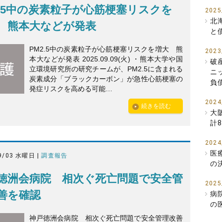
2.5中の炭素粒子が心筋梗塞リスクを
2025
北
 熊本大などが発表
と
PM2.5中の炭素粒子が心筋梗塞リスクを増大 熊
2023
本大などが発表 2025.09.09(火) ・熊本大学や国
破
立環境研究所の研究チームが、PM2.5に含まれる
ニ
炭素成分「ブラックカーボン」が急性心筋梗塞の
負
発症リスクを高める可能…
2024
続きを読む
大
計
2024
医
9/03 水曜日 |
調査報告
の
徳洲会病院 相次ぐ死亡問題で安全管
2025
善を確認
病
の
神戸徳洲会病院 相次ぐ死亡問題で安全管理改善