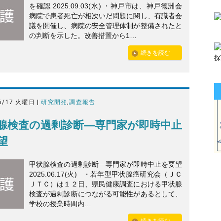
を確認 2025.09.03(水) ・神戸市は、神戸徳洲会
病院で患者死亡が相次いだ問題に関し、有識者会
議を開催し、病院の安全管理体制が整備されたと
の判断を示した。改善措置から1…
続きを読む
6/17 火曜日 |
研究開発
,
調査報告
腺検査の過剰診断—専門家が即時中止
望
甲状腺検査の過剰診断—専門家が即時中止を要望
2025.06.17(火) ・若年型甲状腺癌研究会（ＪＣ
ＪＴＣ）は１２日、県民健康調査における甲状腺
検査が過剰診断につながる可能性があるとして、
学校の授業時間内…