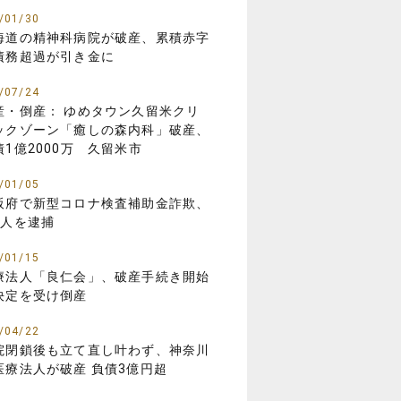
/01/30
海道の精神科病院が破産、累積赤字
債務超過が引き金に
/07/24
産・倒産： ゆめタウン久留米クリ
ックゾーン「癒しの森内科」破産、
債1億2000万 久留米市
/01/05
阪府で新型コロナ検査補助金詐欺、
8人を逮捕
/01/15
療法人「良仁会」、破産手続き開始
決定を受け倒産
/04/22
院閉鎖後も立て直し叶わず、神奈川
医療法人が破産 負債3億円超