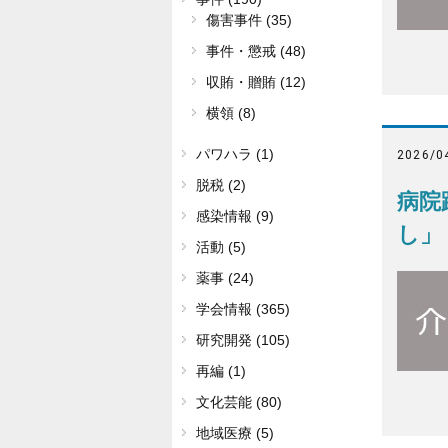
傷害事件 (35)
事件・懲戒 (48)
収賄・贈賄 (12)
横領 (8)
パワハラ (1)
2026/0
脱税 (2)
病院
感染情報 (9)
し」
活動 (5)
薬事 (24)
学会情報 (365)
研究開発 (105)
再編 (1)
文化芸能 (80)
地域医療 (5)