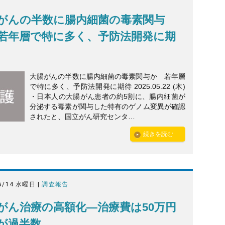
がんの半数に腸内細菌の毒素関与
若年層で特に多く、予防法開発に期
大腸がんの半数に腸内細菌の毒素関与か 若年層
で特に多く、予防法開発に期待 2025.05.22 (木)
・日本人の大腸がん患者の約5割に、腸内細菌が
分泌する毒素が関与した特有のゲノム変異が確認
されたと、国立がん研究センタ…
続きを読む
5/14 水曜日 |
調査報告
がん治療の高額化—治療費は50万円
が過半数