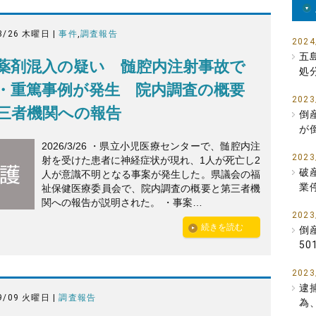
3/26 木曜日 |
事件
,
調査報告
2024
五
薬剤混入の疑い 髄腔内注射事故で
処
・重篤事例が発生 院内調査の概要
2023
三者機関への報告
倒
が
2026/3/26 ・県立小児医療センターで、髄腔内注
2023
射を受けた患者に神経症状が現れ、1人が死亡し2
破
人が意識不明となる事案が発生した。県議会の福
業
祉保健医療委員会で、院内調査の概要と第三者機
関への報告が説明された。 ・事案…
2023
続きを読む
倒
5
2023
逮
9/09 火曜日 |
調査報告
為