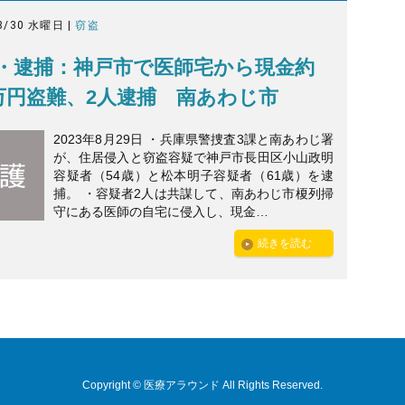
8/30 水曜日 |
窃盗
・逮捕：神戸市で医師宅から現金約
0万円盗難、2人逮捕 南あわじ市
2023年8月29日 ・兵庫県警捜査3課と南あわじ署
が、住居侵入と窃盗容疑で神戸市長田区小山政明
容疑者（54歳）と松本明子容疑者（61歳）を逮
捕。 ・容疑者2人は共謀して、南あわじ市榎列掃
守にある医師の自宅に侵入し、現金…
続きを読む
Copyright © 医療アラウンド All Rights Reserved.