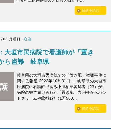
年8月に建造物侵入と窃盗の疑いで…
続きを読む
1/06 月曜日 |
窃盗
：大垣市民病院で看護師が「置き
から盗難 岐阜県
岐阜県の大垣市民病院での「置き配」盗難事件に
関する報道 2023年10月31日 ・ 岐阜県の大垣市
民病院の看護師である小澤祐奈容疑者（23）が、
病院の寮で届けられた「置き配」専用棚からハン
ドクリームや飲料1箱（1万500…
続きを読む