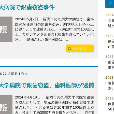
大病院で銀歯窃盗事件
2024
2024年5月2日 ・福岡市の九州大学病院で、歯科
五
医師が使用前の銀歯を盗み、約3000万円を不正
処
に得たとして逮捕された。 ・約10年間で100回以
上、金やレアメタルを含む銀歯を盗んでいたと供
2023
述。 ・逮捕された歯科医師は、…
倒
が
続きを読む
2023
破
業
4/22 月曜日 |
窃盗
2023
逮
大学病院で銀歯窃盗、歯科医師が逮捕
為
2024年4月19日 ・福岡市の九州大学病院で銀歯
2023
を盗んだとして、地元の歯科医師が窃盗容疑で逮
倒
捕された。 ・容疑者は約10年間で100回以上盗
5
み、換金して約3000万円を得たと供述。 ・昨年8