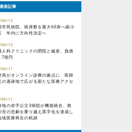
最新記事
/06/12
岡市民病院、病床数を最大60床へ縮小
言 年内に方向性決定へ
/06/12
婦人科クリニックの閉院と破産、負債
.7億円
/06/11
便局がオンライン診療の拠点に 医師
足の過疎地で広がる新たな医療アクセ
/06/11
疎地の赤字公立3病院が機能統合、救
拒否の悲劇を乗り越え黒字化を達成し
地域医療再生の軌跡