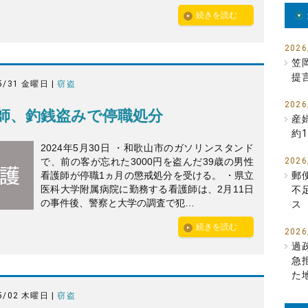
続きを読む
2026
笠
提
5/31 金曜日 |
窃盗
2026
師、釣銭盗みで停職処分
産
約1
2024年5月30日 ・和歌山市のガソリンスタンド
で、前の客が忘れた3000円を盗んだ39歳の男性
2026
看護師が停職1ヵ月の懲戒処分を受ける。 ・県立
郵
医科大学附属病院に勤務する看護師は、2月11日
不
の事件後、警察と大学の調査で犯…
ス
続きを読む
2026
過
急
た
5/02 木曜日 |
窃盗