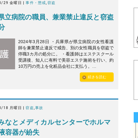
3/29 金曜日 |
事件・懲戒
,
窃盗
県立病院の職員、兼業禁止違反と窃盗
分
2024年3月28日 ・兵庫県が県立病院の女性看護
師を兼業禁止違反で戒告、別の女性職員を窃盗で
停職3カ月の処分に。 ・看護師はエステスクール
受講後、知人に有料で美容エステ施術を行い、約
10万円の売上を化粧品会社に支払う。…
続きを読む
3/18 月曜日 |
窃盗
,
事故
みなとメディカルセンターでホルマ
液容器が紛失