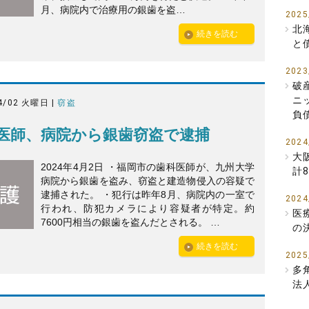
月、病院内で治療用の銀歯を盗…
2025
北
続きを読む
と
2023
破
ニ
4/02 火曜日 |
窃盗
負
医師、病院から銀歯窃盗で逮捕
2024
大
2024年4月2日 ・福岡市の歯科医師が、九州大学
計
病院から銀歯を盗み、窃盗と建造物侵入の容疑で
逮捕された。 ・犯行は昨年8月、病院内の一室で
2024
行われ、防犯カメラにより容疑者が特定。約
医
7600円相当の銀歯を盗んだとされる。 …
の
続きを読む
2025
多
法