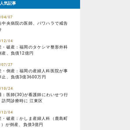
人気記事
/04/07
島中央病院の医師、パワハラで戒告
分
/12/04
産・破産：福岡のタケシマ整形外科
倒産、負債12億円
/07/27
産・倒産：福岡の産婦人科医院が事
停止、負債3億3600万円
/10/24
捕：医師(30)が看護師にわいせつ行
、訪問診療時に 江東区
/12/04
産・破産：かしま産婦人科（鹿島町
01）が倒産、負債3億円