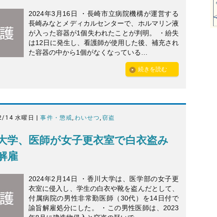
2024年3月16日 ・長崎市立病院機構が運営する
長崎みなとメディカルセンターで、ホルマリン液
が入った容器が1個失われたことが判明。 ・紛失
は12日に発生し、看護師が使用した後、補充され
た容器の中から1個がなくなっている…
続きを読む
2/14 水曜日 |
事件・懲戒
,
わいせつ
,
窃盗
大学、医師が女子更衣室で白衣盗み
解雇
2024年2月14日 ・香川大学は、医学部の女子更
衣室に侵入し、学生の白衣や靴を盗んだとして、
付属病院の男性非常勤医師（30代）を14日付で
諭旨解雇処分にした。 ・この男性医師は、2023