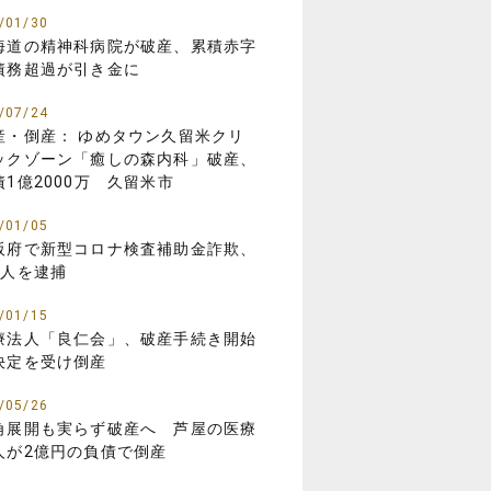
/01/30
海道の精神科病院が破産、累積赤字
債務超過が引き金に
/07/24
産・倒産： ゆめタウン久留米クリ
ックゾーン「癒しの森内科」破産、
債1億2000万 久留米市
/01/05
阪府で新型コロナ検査補助金詐欺、
8人を逮捕
/01/15
療法人「良仁会」、破産手続き開始
決定を受け倒産
/05/26
角展開も実らず破産へ 芦屋の医療
人が2億円の負債で倒産