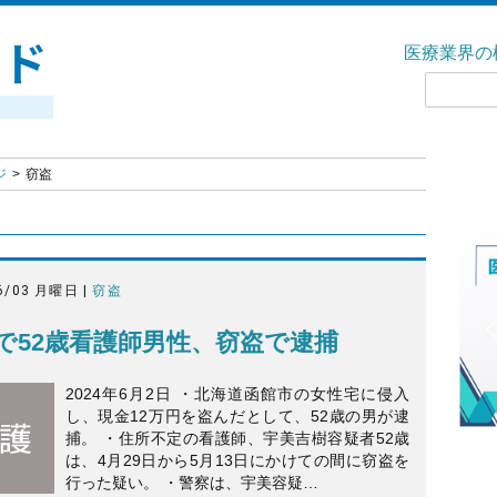
医療業界の
ジ
窃盗
6/03 月曜日 |
窃盗
で52歳看護師男性、窃盗で逮捕
2024年6月2日 ・北海道函館市の女性宅に侵入
し、現金12万円を盗んだとして、52歳の男が逮
捕。 ・住所不定の看護師、宇美吉樹容疑者52歳
は、4月29日から5月13日にかけての間に窃盗を
行った疑い。 ・警察は、宇美容疑…