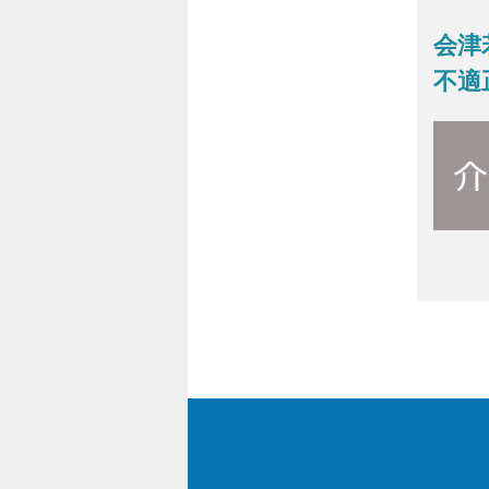
会津
不適