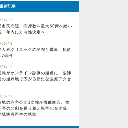
最新記事
/06/12
岡市民病院、病床数を最大60床へ縮小
言 年内に方向性決定へ
/06/12
婦人科クリニックの閉院と破産、負債
.7億円
/06/11
便局がオンライン診療の拠点に 医師
足の過疎地で広がる新たな医療アクセ
/06/11
疎地の赤字公立3病院が機能統合、救
拒否の悲劇を乗り越え黒字化を達成し
地域医療再生の軌跡