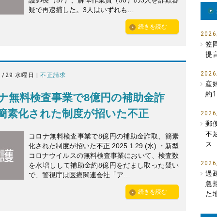
護師長（57）、解体作業員（50）の3人を詐欺容
疑で再逮捕した。3人はいずれも…
続きを読む
2026
笠
提
2026
1/29 水曜日 |
不正請求
産
約1
ナ無料検査事業で8億円の補助金詐
簡素化された制度が招いた不正
2026
郵
不
コロナ無料検査事業で8億円の補助金詐取、簡素
ス
化された制度が招いた不正 2025.1.29 (水) ・新型
コロナウイルスの無料検査事業において、検査数
2026
を水増しして補助金約8億円をだまし取った疑い
過
で、警視庁は医療関連会社「ア…
急
続きを読む
た