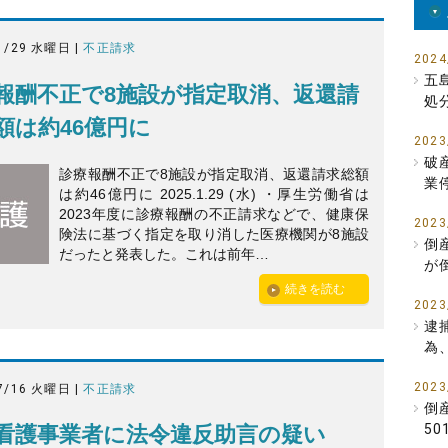
1/29 水曜日 |
不正請求
2024
五
報酬不正で8施設が指定取消、返還請
処
額は約46億円に
2023
破
診療報酬不正で8施設が指定取消、返還請求総額
業
は約46億円に 2025.1.29 (水) ・厚生労働省は
2023年度に診療報酬の不正請求などで、健康保
2023
険法に基づく指定を取り消した医療機関が8施設
倒
だったと発表した。これは前年…
が
続きを読む
2023
逮
為
2023
7/16 火曜日 |
不正請求
倒
5
看護事業者に法令違反助言の疑い