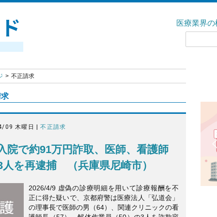
医療業界の
ジ
不正請求
請求
4/09 木曜日 |
不正請求
入院で約91万円詐取、医師、看護師
3人を再逮捕 （兵庫県尼崎市）
2026/4/9 虚偽の診療明細を用いて診療報酬を不
正に得た疑いで、京都府警は医療法人「弘道会」
の理事長で医師の男（64）、関連クリニックの看