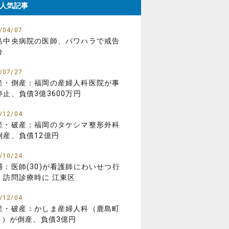
人気記事
/04/07
島中央病院の医師、パワハラで戒告
分
/07/27
産・倒産：福岡の産婦人科医院が事
停止、負債3億3600万円
/12/04
産・破産：福岡のタケシマ整形外科
倒産、負債12億円
/10/24
捕：医師(30)が看護師にわいせつ行
、訪問診療時に 江東区
/12/04
産・破産：かしま産婦人科（鹿島町
01）が倒産、負債3億円