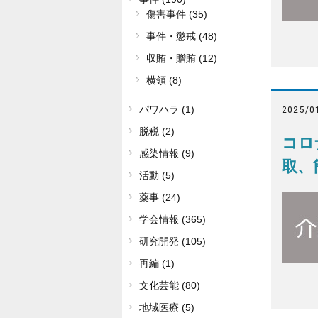
傷害事件 (35)
事件・懲戒 (48)
収賄・贈賄 (12)
横領 (8)
パワハラ (1)
2025/0
脱税 (2)
コロ
感染情報 (9)
取、
活動 (5)
薬事 (24)
学会情報 (365)
研究開発 (105)
再編 (1)
文化芸能 (80)
地域医療 (5)