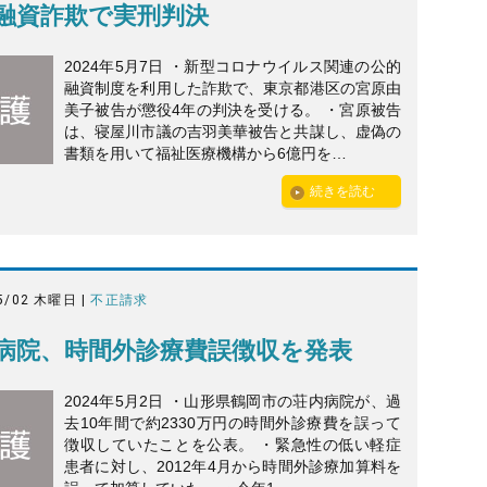
融資詐欺で実刑判決
2024年5月7日 ・新型コロナウイルス関連の公的
融資制度を利用した詐欺で、東京都港区の宮原由
美子被告が懲役4年の判決を受ける。 ・宮原被告
は、寝屋川市議の吉羽美華被告と共謀し、虚偽の
書類を用いて福祉医療機構から6億円を…
続きを読む
5/02 木曜日 |
不正請求
病院、時間外診療費誤徴収を発表
2024年5月2日 ・山形県鶴岡市の荘内病院が、過
去10年間で約2330万円の時間外診療費を誤って
徴収していたことを公表。 ・緊急性の低い軽症
患者に対し、2012年4月から時間外診療加算料を