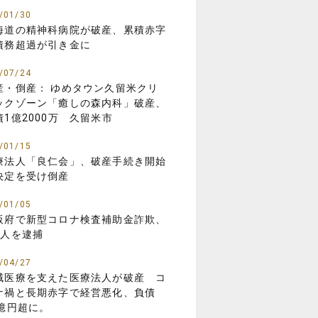
/01/30
海道の精神科病院が破産、累積赤字
債務超過が引き金に
/07/24
産・倒産： ゆめタウン久留米クリ
ックゾーン「癒しの森内科」破産、
債1億2000万 久留米市
/01/15
療法人「良仁会」、破産手続き開始
決定を受け倒産
/01/05
阪府で新型コロナ検査補助金詐欺、
8人を逮捕
/04/27
域医療を支えた医療法人が破産 コ
ナ禍と長期赤字で経営悪化、負債
3億円超に。